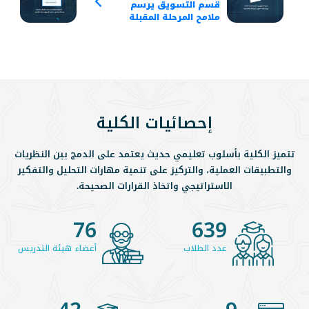
قسم التسويق يرسم
الت
ملامح المرحلة المقبلة
وتح
ويقرّ مسارات تطويرية
في 
لتعزيز الأداء الأكاديمي
الت
الا
إحصائيات الكلية
تتميز الكلية بأسلوب تعليمي حديث يعتمد على الدمج بين النظريات
والتطبيقات العملية، والتركيز على تنمية مهارات التحليل والتفكير
الاستراتيجي واتخاذ القرارات الصحيحة.
76
639
عدد الطلاب
أعضاء هيئة التدريس