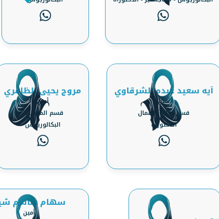
آيه سعيد عبده الشرقاوي
مروج يحيى الظامري
أمين
أمين
‏‏قسم إدارة الأعمال
قسم المحاسبة
الدكتوراه
البكالوريوس
سهام هاشم شي
أمين