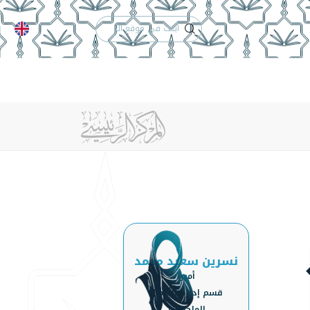
الدعم الفني
التقويم الجامعي
لكلية
الخريجون
إنجازات الكلية
تواصل معنا
نسرين سعيد محمد
أمين
‏‏قسم إدارة الأعمال
الماجستير