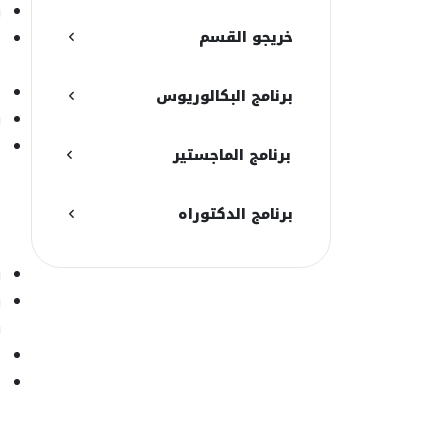
ي
خريجو القسم
ل
ا
ل
برنامج البكالوريوس
ي
ل
برنامج الماجستير
ا
برنامج الدكتوراه
م
ي
ي
ب
ل
ت
ا
ا