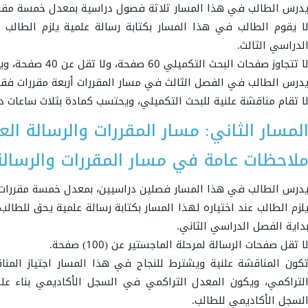
درس الطالب في هذا المسار ثلاثة فصول دراسية بمعدل خمسة مق
ا يقوم الطالب في هذا المسار بكتابة رسالة علمية يلزم الطال
لدراسي الثالث.
ا تتجاوز صفحات البحث التكميلي 60 صفحة، ولا تقل عن 40 صفحة، ويكون مستوفياً لشروط البحث العلمي.
درس الطالب في الفصل الثالث في مسار المقررات أربعة مقررات فقط
ا تقام مناقشة علنية للبحث التكميلي، ويحتسب كمادة بثلاث ساعات دراسي
لمسار الثاني: مسار المقررات والرسالة الع
لاحظات عامة في مسار المقررات والرسالة
درس الطالب في هذا المسار فصلين دراسيين، بمعدل خمسة مقررا
لزم الطالب عند اختياره لهذا المسار بكتابة رسالة علمية يحق للطا
داية الفصل الدراسي الثاني.
ا تقل صفحات الرسالة لمرحلة الماجستير عن (100) صفحة.
كون المناقشة علنية ويشترط للنجاح في هذا المسار اجتياز المن
لتراكمي، ويكون المعدل التراكمي في السجل الأكاديمي بناء على
لسجل الأكاديمي للطالب.