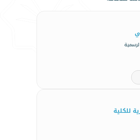
ي
لرسمية
ة للكلية