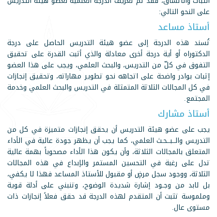
الثبات والاتساق، فقد تمّ تعريف الدرجة العلمية لعضو هيئة التدريس
على النحو التالي:
أستاذ مساعد
تُسند هذه الدرجة إلى عضو هيئة التدريس الحاصل على درجة
الدكتوراه أو أية درجة أخرى معادلة والذي أثبت القدرة على تحقيق
التفوق في كلّ من التدريس، والبحث العلمي، ويجب على هذا العضو
إثبات بوادر واضحة على اتجاهه نحو تطوير مهاراته، وتحقيق إنجازات
في كل المجالات الثلاثة المتمثلة في التدريس والبحث العلمي وخدمة
المجتمع.
أستاذ مشارك
يجب على عضو هيئة التدريس أن يحقق إنجازات متميزة في كل من
التدريس والــبــحـث العلمي، كما يجب أن يظهر جودة عالية في الأداء
المتعلق بالمجالات الثلاثة، وأن يكون هذا الأداء مصحوباً بهمة عالية
تدل على رغبة في التحسين المستمر والإبداع في هذه المجالات
الثلاثة، ووجود سجل مرضٍ أو مقبول للأستاذ المساعد فهذا لا يكفي،
بل لابد من وجـود إشارة شديدة الوضوح، وتنبني على أدلة قوية
وملموسة تثبت أن المتقدم لهذه الدرجة قد حقق فعلاً إنجازات ذات
مستوى عال.