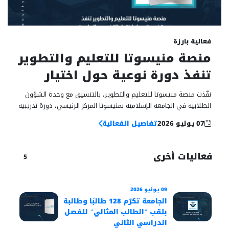
07
فعالية بارزة
يوليو
منصة منيسوتا للتعليم والتطوير
تنفذ دورة نوعية حول اختيار
التخصص الجامعي وفق معايير
نفّذت منصة منيسوتا للتعليم والتطوير، بالتنسيق مع وحدة الشؤون
عالمية
الطلابية في الجامعة الإسلامية بمنيسوتا المركز الرئيسي، دورة تدريبية
استثنائية بعنوان “فن جودة اختيار التخصص الجامعي بذكاء”، وذلك...
07 يوليو 2026
تفاصيل الفعالية
فعاليات أخرى
5
09 يونيو 2026
22 فبراير 2026
الجامعة تكرّم 128 طالبًا وطالبة
قرار
بلقب "الطالب المثالي" للفصل
في ك
الدراسي الثاني
الأك