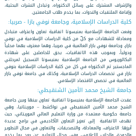
والإشراف المشترك على رسائل الدكتوراه، وتبادل النشرات البحثية،
وإقامة الملتقيات والندوات، بما يخدم طلاب الجامعتين.
كلية الدراسات الإسلامية، وجامعة نوفي بازا - صربيا:
وقعت الجامعة الإسلامية بمنيسوتا اتفاقية تعاون واعتراف متبادل
ومعادلة للشهادات مع كلّ من كلية الدراسات الإسلامية في نوفي
بازار، وجامعة نوفي بازار العالمية في صربيا، وهما معترف بهما محلياً
ودولياً، وبموجب هذه الاتفاقيات، يحق للحاصلين على شهادة
البكالوريوس من الجامعة الإسلامية بمنيسوتا التسجيل لمرحلتي
الماجستير ثم الدكتوراه في كل من كلية الدراسات الإسلامية بنوفي
بازار في تخصصات الدراسات الإسلامية، وكذلك في جامعة نوفي بازار
العالمية في تخصص الاقتصاد الإسلامي.
جامعة الشيخ محمد الأمين الشنقيطي:
عقدت الجامعة الإسلامية بمنيسوتا اتفاقية تعاون بينها وبين جامعة
الشيخ محمد الأمين الشنقيطي في نواكشط – موريتانيا، وهي
جامعة حكومية معتمدة من وزارة التعليم العالي الموريتاني، حيث
تهدف الاتفاقية إلى تعزيز التعاون الأكاديمي في برامج عديدة
أبرزها: الاعتراف، والمعادلة، والتصديقات، والتعاون في مجال التطوير
والجودة، والجانب الإعلامي، وفي مجال التعليم عن بعد بما يخدم