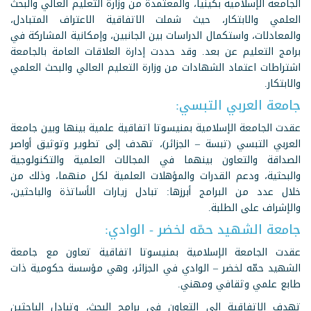
الجامعة الإسلامية بكينيا، والمعتمدة من وزارة التعليم العالي والبحث
العلمي والابتكار، حيث شملت الاتفاقية الاعتراف المتبادل،
والمعادلات، واستكمال الدراسات بين الجانبين، وإمكانية المشاركة في
برامج التعليم عن بعد. وقد حددت إدارة العلاقات العامة بالجامعة
اشتراطات اعتماد الشهادات من وزارة التعليم العالي والبحث العلمي
والابتكار.
جامعة العربي التبسي:
عقدت الجامعة الإسلامية بمنيسوتا اتفاقية علمية بينها وبين جامعة
العربي التبسي (تبسة – الجزائر)، تهدف إلى تطوير وتوثيق أواصر
الصداقة والتعاون بينهما في المجالات العلمية والتكنولوجية
والبحثية، ودعم القدرات والمؤهلات العلمية لكل منهما، وذلك من
خلال عدد من البرامج أبرزها: تبادل زيارات الأساتذة والباحثين،
والإشراف على الطلبة.
جامعة الشهيد حمّه لخضر - الوادي:
عقدت الجامعة الإسلامية بمنيسوتا اتفاقية تعاون مع جامعة
الشهيد حمّه لخضر – الوادي في الجزائر، وهي مؤسسة حكومية ذات
طابع علمي وثقافي ومهني.
تهدف الاتفاقية إلى التعاون في برامج البحث، وتبادل الباحثين