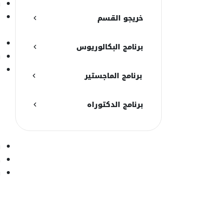
ي
ل
خريجو القسم
ا
ل
برنامج البكالوريوس
ي
ل
برنامج الماجستير
ي
ا
برنامج الدكتوراه
ا
ي
ك
ي
ا