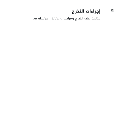
إجراءات التخرج
12
متابعة طلب التخرج ومراحله والوثائق المرتبطة به.
02
خدمات أعضاء هيئة
التدريس
أدوات موحدة لإدارة المقررات والمحاضرات والاختبارات
والتواصل الأكاديمي بكفاءة.