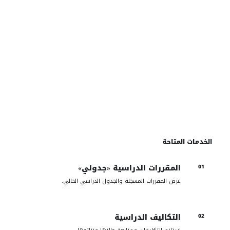
خدمات الطلاب
تابع رحلتك الأكاديمية من جدولك ومحاضراتك إلى نتائجك
ووثائق التخرج من حساب واحد.
دخول خدمات الطلاب
الخدمات المتاحة
المقررات الدراسية «جدولي»
01
عرض المقررات المسجلة والجدول الدراسي الحالي.
التكاليف الدراسية
02