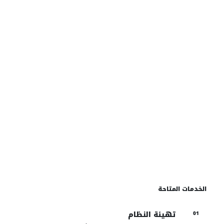
03
خدمات الموظفين
مساحات عمل إدارية مترابطة تدعم التسجيل والشؤون
الأكاديمية والمالية والتقارير المؤسسية.
دخول خدمات الموظفون
الخدمات المتاحة
تهيئة النظام
01