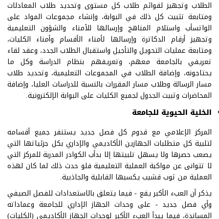
الطلاب وتجهيز لقوائم طلاب كل مستوى وتحديد طلاب المعادلات
ومتابعة تثبيت كل ذلك في البوابة، وإنشاء مجموعات المواد على
الواتسأب واستلام المناهج وإرسالها للأمناء والشؤون التعليمية
وتجهيز أرقام الدكاترة وإرسالها لأمناء الأقسام وأمناء الكليات،
ومتابعة عمليات التحويل والتأجيل واستقبال الطلاب الجدد، وعقد لقاء
تعريفي بالجامعة معهم، وتعريفهم بنظام الدراسة وكل ما
يحتاجونه، وإضافة الطلاب في المجموعات التعليمية، وتحديد طلاب
مسار الرسالة وطلاب مسار المقررات بالنسبة للدراسات العليا، وإضافة
المحاضرات وثبيت الجدول لجميع الكليات على البوابة الإلكترونية.
الخلية الحيوية للجامعة
المركز الإعلامي مع قدوم كل فصل جديد يستنفر جميع أقسامه
لتلبية كل متطلبات الجهازين الأكاديمي والإداري بكل جزئياتها التي
يصعب حصرها ولا يسهل تلبيتها إلا بدأب الكوادر المدربة للمركز التي
لا تتوانى عن مواكبة العملية التعليمية فلو حدث ذلك لما كان لهذه
العملية من ثوب قشيب يكسبها القابلية والجاذبية.
يذكر أن العبء الأكبر يقع - فيما يتعلق بالاستعدادات للفصل الصيفي
وأي فصل جديد - على وحدات الجهاز الإداري للجامعة وعماداته
المساندة، فيما يبدأ العبء الأكبر لوحدات الجهاز الأكاديمي (الكليات)