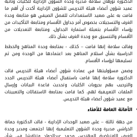
الدكتورة نورهان سلامة مديرة وحدة الشؤون الإدارية للكليات ونائبة
عميد شؤون أعضاء هيئة التدريس للشؤون الإدارية أكدت أن أهم ما
قامت به على صعيد الاستعدادات للفصل الصيفي هو متابعة وحدة
الغرف والتسجيلات بخصوص أمر جداول الأقسام ومتابعة التأكيدات من
رؤساء الأقسام بتعبئة استمارة الجداول، ومتابعة التعديلات من
الأقسام والتنسيق مع وحدة الغرف بشأن ذلك.
وقالت سلامة إنها قامت – كذلك - بمتابعة وحدة المناهج والخطط
الدراسية بشأن استلام المناهج بعد اعتمادها من الوحدة ومن ثم
تسليمها لرؤساء الأقسام.
وضمن مسؤوليتها في عمادة شؤون أعضاء هيئة التدريس قالت
الدكتورة سلامة إنها قامت باستقبال أعضاء هيئة التدريس الجدد
والترحيب بهم بجروبات الكليات وتحديث قاعدة البيانات وإرسال
الملفات التعريفية لهم، كما قامت بمتابعة الاستقالات والتعيينات
مع عميد شؤون أعضاء هيئة التدريس.
الأمانة العامة للأمناء
من جهة ثالثة – على صعيد الوحدات الإدارية - قالت الدكتورة جمانة
الخراشي مديرة وحدة الشؤون التعليمية إنها اجتمعت ومدير وحدة
الغرف الافتراضية المهندس محمد عبدالجواد وتناقشا في شأن