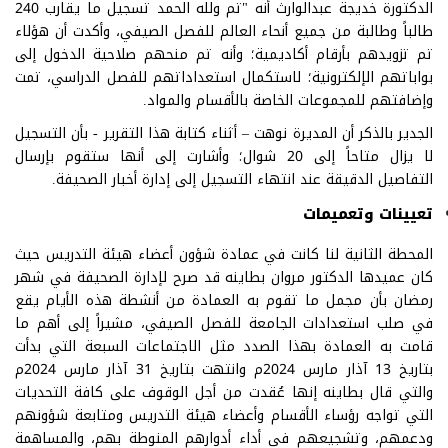
الدكتورة خديجة عبدالوارث أنه "تم ولله الحمد تسجيل ما يقارب 240
طالباً وطالبة من جميع أنحاء العالم للفصل الصيفي، وأكدت أن هؤلاء
تم تزويدهم بأرقام أكاديمية؛ وأنه تم منحهم صلاحية الدخول إلى
بواباتهم الإلكترونية؛ لاستكمال استعداداتهم للفصل الدراسي، تمت
وإضافتهم للمجموعات الخاصة بالأقسام والمواد.
الجدير بالذكر أن المديرة نوهت – أثناء كتابة هذا التقرير - بأن التسجيل
لا يزال متاحاً إلى 20 شوال؛ وأشارت إلى أنها ستقوم بإرسال
التفاصيل الدقيقة عند انتهاء التسجيل إلى إدارة أخبار الصحيفة.
تعيينات وتعميمات
المحطة الثانية لنا كانت في عمادة شؤون أعضاء هيئة التدريس حيث
كان عميدها الدكتور مروان بطاينه قد صرح لإدارة الصحيفة في شهر
رمضان بأن مجمل ما تقوم به العمادة من أنشطة هذه الأيام يقع
في صلب استعدادات الجامعة للفصل الصيفي، مشيراً إلى أهم ما
قامت به العمادة بهذا الصدد مثل الاجتماعات السبعة التي بدأت
بتاريخ 13 آذار مارس 2024م وانتهت بتاريخ 31 آذار مارس 2024م
والتي قال بطاينه إنها عُقدت من أجل الوقوف على كافة التحديات
التي تواجه رؤساء الأقسام وأعضاء هيئة التدريس ومتابعة شؤونهم
ودعمهم، وتشجيعهم في أداء أدوارهم المنوطة بهم، والمساهمة