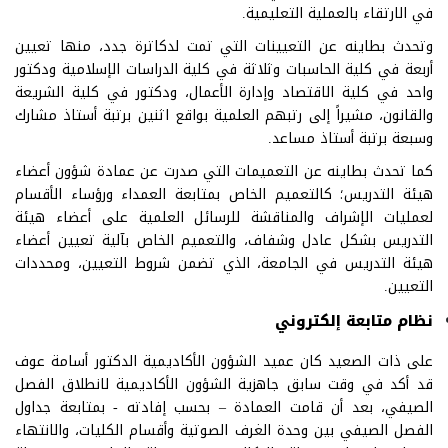
في الارتقاء بالعملية التعليمية.
وتحدث بطاينه عن التعيينات التي تمت لدكاترة جدد، منها تعيين
أربعة في كلية الحاسبات وثلاثة في كلية الدراسات الإسلامية ودكتور
واحد في كلية الاقتصاد وإدارة الأعمال، ودكتور في كلية الشريعة
والقانون، مشيراً إلى رتبهم العلمية بواقع اثنين برتبة أستاذ مشارك
وسبعة برتبة أستاذ مساعد.
كما تحدث بطاينه عن التعميمات التي صدرت عن عمادة شؤون أعضاء
هيئة التدريس؛ كالتعميم الخاص بمتابعة العمداء ورؤساء الأقسام
لعمليات الإشراف والمناقشة للرسائل العلمية على أعضاء هيئة
التدريس بشكل عادل وشفاف، والتعميم الخاص بآلية تعيين أعضاء
هيئة التدريس في الجامعة، الذي تضمن شروط التعيين، ومحددات
التعيين.
نظام متابعة إلكتروني
على ذات الصعيد كان عميد الشؤون الأكاديمية الدكتور أسامة عوف
قد أكد في وقت سابق جاهزية الشؤون الأكاديمية لانطلاق الفصل
الصيفي، بعد أن قامت العمادة – بحسب إفادته - بمتابعة جداول
الفصل الصيفي بين وحدة الغرف الصوتية وأقسام الكليات، والانتهاء