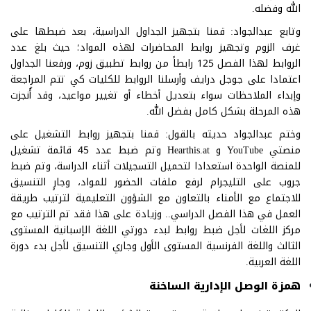
الله وفضله.
وتابع عبدالجواد: قمنا بتجهيز الجداول الدراسية، بعد ضبطها على
غرف الزوم وتجهيز روابط المحاضرات لهذه المواد؛ حيث بلغ عدد
الروابط لهذا الفصل 125 رابطاً من روابط تطبيق زوم، ورفعنا الجداول
اعتمادا على جوجل درايف وأرسلنا الروابط للكليات كي تتم المراجعة
وإبداء الملاحظات سواء بتعديل أخطاء أو تغيير مواعيد، وقد أُنجزت
هذه المرحلة بشكل كامل بفضل الله.
وختم عبدالجواد حديثه بالقول: قمنا بتجهيز روابط التشغيل على
منصتي YouTube و Hearthis.at وتم ضبط عدد 45 قائمة تشغيل
للمنصة الواحدة استعدادا لتحميل التسجيلات أثناء الدراسة، وتم ضبط
جروب على التليجرام لرفع ملفات الحضور للمواد، وجارٍ التنسيق
للاجتماع مع الأمناء بالتعاون مع الشؤون التعليمية لترتيب طريقة
العمل في هذا الفصل الدراسي.. وزيادة على هذا فقد تم الترتيب مع
مركز اللغات لأجل ضبط روابط لبدء دورتي اللغة الإسبانية المستوى
الثالث واللغة الفرنسية المستوى الأول وجاري التنسيق لأجل بدء دورة
اللغة العربية.
همزة الوصل الإدارية الساخنة