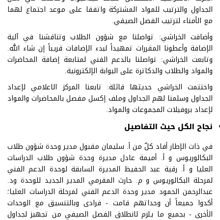
الجداول والترتيب للمواد المشتركة واتفقا على موعد اجتماع لهما
مع الأمناء لترتيب الفصل الصيفي.
وأضافت الخراشي: تواصلنا مع شؤون الطلاب وتناقشنا في آلية
الإضافة وأعطونا المقررات تمهيداً لبدء الإضافات قريباً إن شاء الله.
وتابعت الخراشي: تواصلنا بالدعم الفني لمتابعة إضافة المحاضرات
والمواد والطلاب والدكاترة على البوابة الإلكترونية.
واختتمت الخراشي حديثها قائلة: تابعنا المركز الاعلامي لإعداد
الجداول وسلمنا لهم الجداول وملف إكسل مفصل بالمحاضرات والمواد
لإعداد بروفيلات المجموعات والمواد.
نجاح الكل حيث التفاصيل
في ذات الإطار أفاد كلٌ من أ. سليمان مقبول مدير وحدة شؤون طلاب
البكالوريوس و أ. أميمة عادل مديرة وحدة شؤون طلاب الدراسات
العليا و أ. رقية عبد الحفيظ المديرة السابقة لوحدة الدعم الفني
لمرحلة البكالوريوس و م. حارث المقرمي المدير الجديد للوحدة ود.
عبدالرحمن الحمود مدير وحدة الدعم الفني لمرحلة الدراسات العليا؛
أكدوا جميعاً أن وحداتهم قامت - فرادى وبالتنسيق مع الوحدات
الأخرى - بجميع ما يلزم لانطلاق الفصل الصيفي من تجهيز لجداول