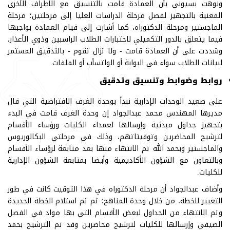
ونوهت بسيوني بأن العمادة قامت بالتنسيق مع الأطراف الأخرى
المعنية بالتجهيز لفصل مرحلة الدراسات العليا إلى مرحلتين؛ مرحلة
الماجستير ومرحلة الدكتوراه، كما أشارت إلى قيام العمادة بواجبها
فيما يتعلق بالدور التكميلي لاختبارات الطلاب الراسبين وذوي الأعذار،
وشددت على أن العمادة قامت - ولا تزال تقوم - بالتدقيق المستمر
لبيانات الطلاب سواء في البوابة أو الواتسأب أو الملفات.
روابط وضوابط وتنسيق وتدقيق
على صعيد الوحدات الإدارية نبدأ بوحدة الغرف الافتراضية التي قال
مديرها المهندس محمد عبدالجواد إن وحدة الغرف قامت في البدء
بتجهيز جداول مبدئية وإرسالها لعمداء الكليات ورؤساء الأقسام
لترشيح المحاضرين وتوقيتاتهم، وذلك في مرحلتي البكالوريوس
والماجستير وبحمد الله تم الانتهاء منها بعد متابعة لرؤساء الأقسام
وبالتعاون مع الشؤون الأكاديمية وأيضا بمتابعة الشؤون الإدارية
للكليات.
وأضاف عبدالجواد أن مرحلة الدكتوراه في هذا التوقيت كانت في طور
التغيير للخطة، من خلال وحدة المناهج؛ ثم تم استلام الخطة الجديدة
وتم الانتهاء من الجداول لبعض الأقسام التي بها مواد في الفصل
الصيفي وإرسالها للكليات لترشيح محاضرين وقد تم الترشيح بحمد