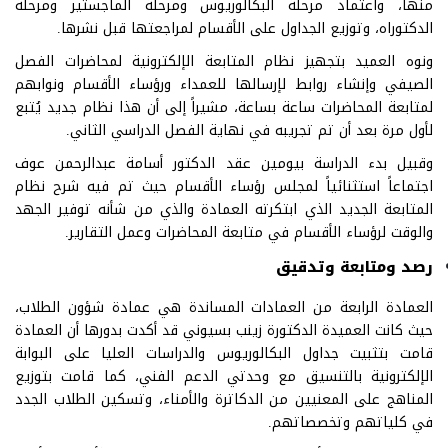
منها، واعتماد مرحلة البكالوريوس ومرحلة الماجستير ومرحلة
الدكتوراه، وتوزيع الجداول على الأقسام لمراجعتها قبل نشرها.
ونوه العميد بتجهيز نظام المتابعة الإلكترونية لمحاضرات الفصل
الصيفي وإنشاء روابط لإرسالها للعمداء ورؤساء الأقسام ونوابهم
لمتابعة المحاضرات ساعة بساعة، مشيراً إلى أن هذا نظام جديد يُتبع
لأول مرة بعد أن تم تجريبه في نهاية الفصل الدراسي الثاني.
وقبيل بدء الدراسة بيومين عقد الدكتور أسامة عبدالرحمن عوف
اجتماعاً استثنائياً لمجلس رؤساء الأقسام حيث تم فيه شرح نظام
المتابعة الجديد الذي ابتكرته العمادة والذي من شأنه توفير الجهد
والوقت لرؤساء الأقسام في متابعة المحاضرات وعمل التقارير.
رصد ومتابعة وتدقيق
العمادة الرابعة من العمادات المساندة هي عمادة شؤون الطلاب،
حيث كانت العميدة الدكتورة زينب بسيوني قد أكدت بدورها أن العمادة
قامت بتثبيت جداول البكالوريوس والدراسات العليا على البوابة
الإلكترونية بالتنسيق مع وحدتي الدعم الفني، كما قامت بتوزيع
المناهج على المعنيين من الدكاترة والأمناء، وتسكين الطلاب الجدد
في كلياتهم وتخصصاتهم.