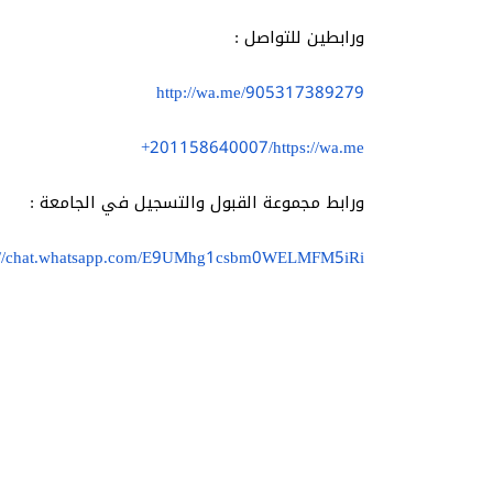
ورابطين للتواصل :
http://wa.me/905317389279
https://wa.me/⁦+201158640007
ورابط مجموعة القبول والتسجيل في الجامعة :
s://chat.whatsapp.com/E9UMhg1csbm0WELMFM5iRi