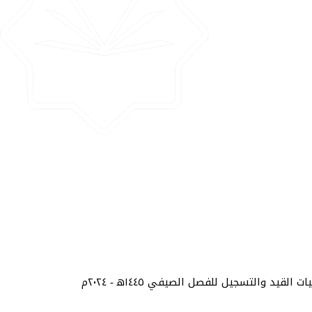
قالت مديرة عمادة القبول والتسجيل في الجامعة الإسلامية بمنيسوتا المركز الرئيسي الدكتورة خديجة عبدالوارث إن عمليات القيد والتسجيل للفصل الصيفي ١٤٤٥ه‍ - ٢٠٢٤م