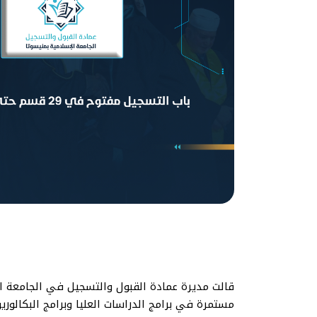
مستمرة في برامج الدراسات العليا وبرامج البكالوريوس في ٢٧ قسما تابعة لسبع كليات