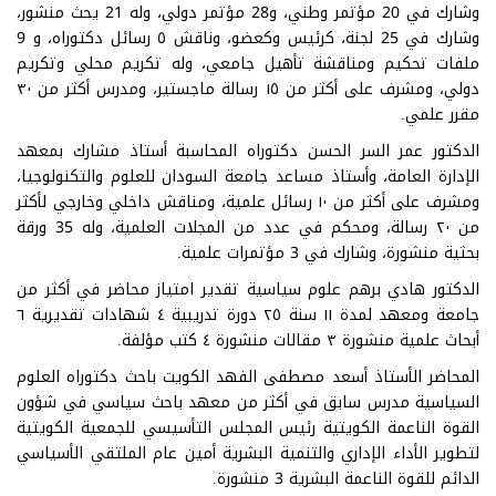
وشارك في 20 مؤتمر وطني، و28 مؤتمر دولي، وله 21 يحث منشور،
وشارك في 25 لجنة، كرئيس وكعضو، وناقش ٥ رسائل دكتوراه، و 9
ملفات تحكيم ومناقشة تأهيل جامعي، وله تكريم محلي وتكريم
دولي، ومشرف على أكثر من ١٥ رسالة ماجستير، ومدرس أكثر من ٣٠
مقرر علمي.
الدكتور عمر السر الحسن دكتوراه المحاسبة أستاذ مشارك بمعهد
الإدارة العامة، وأستاذ مساعد جامعة السودان للعلوم والتكنولوجيا،
ومشرف على أكثر من ١٠ رسائل علمية، ومناقش داخلي وخارجي لأكثر
من ٢٠ رسالة، ومحكم في عدد من المجلات العلمية، وله 35 ورقة
بحثية منشورة، وشارك في 3 مؤتمرات علمية.
الدكتور هادي برهم علوم سياسية تقدير امتياز محاضر في أكثر من
جامعة ومعهد لمدة ١١ سنة ٢٥ دورة تدريبية ٤ شهادات تقديرية ٦
أبحاث علمية منشورة ٣ مقالات منشورة ٤ كتب مؤلفة.
المحاضر الأستاذ أسعد مصطفى الفهد الكويت باحث دكتوراه العلوم
السياسية مدرس سابق في أكثر من معهد باحث سياسي في شؤون
القوة الناعمة الكويتية رئيس المجلس التأسيسي للجمعية الكويتية
لتطوير الأداء الإداري والتنمية البشرية أمين عام الملتقي الأسياسي
الدائم للقوة الناعمة البشرية 3 منشورة.