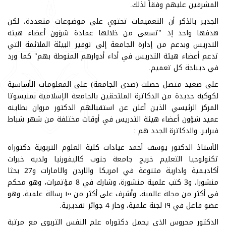
المشرفين عليهم وفقاً لذلك.
الجدير بالذكر أن التعميمات تحتوي على موضوعات متعددة، لكن
هدفها واحد إذ "تسعى من خلالها عمادة شؤون أعضاء هيئة
التدريس وبدعم من إدارة الجامعة إلى توفير البيئة الملائمة التي
تدعم أعضاء هيئة التدريس في أداء أدوارهم المنوطة بهم" كما ورد
في ديباجة كل تعميم.
على صعيد متصل حصلت (صدى الجامعة) على المعلومات الأساسية
لكوكبة جديدة من الدكاترة الملتحقين بالجامعة الإسلامية بمنيسوتا
المركز الرئيسي الذين أعلن عن استقبالهم الدكتور مروان بطاينه
عميد شؤون أعضاء هيئة التدريس في أوقات مختلفة من شهر شباط
فبراير. والدكاترة الجدد هم :
الأستاذ الدكتور يوسف أحمد عيادات كلية العلوم التربوية دكتوراه
تكنولوجيا التعليم خريج جامعة جنوب كاليفورنيا ولديه خبرات
أكاديمية وادارية متنوعة في امريكا والاردن والامارات و27 بحثا
منشورا، و3 كتب علمية منشورة، وشارك في 8 مؤتمرات، وهو محكم
في أكثر من مجلة عالمية، وأشرف على أكثر من ١٠٠ رسالة علمية، وهو
عضو فاعل في ١٩ لجنة علمية، وحاز 4 جوائز تقديرية.
الدكتور محروس الذي يحمل دكتوراه علم النفس التربوي مع مرتبة