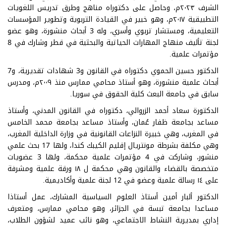
الشرف ٢٠٢٣م، وحاصل على دكتوراه مناهج وطرق تدريس اللغويات
التطبيقية ٢٠١٧م، وهو خبير في القيادة التربوية وتطوير المؤسسات
التعليمية، ومستشار تربوي وأسري، وله 3 أبحاث منشورة، وهو عضو
لجنة تأليف منهاج المهارات الحياتية والبحثية في قطر وشارك في 8
مؤتمرات علمية.
الدكتور حسين الحموي دكتوراه في القانون و3 شهادات تقديرية، و7
أبحاث علمية منشورة، وهو أستاذ محامي ممارس منذ ٢٠٠٩م، ومدرس
سابق في جامعة البعث كلية الحقوق في سوريا.
الدكتورة سعاد أحمد الزروالي، دكتوراه في القانون المدني، وأستاذ
مساعد بجامعة ظفار عُمان، وأستاذ مساعد بجامعة محمد الخامس
في المغرب، وهي خبيرة النزاعات القانونية في وزارة الداخلية المغرب،
وهي مكلفة بشرطة مونتريال إقليم الكيبك كندا، ولها 17 بحث علمي
منشور، وشاركت في 4 مؤتمرات علمية محكمة، ولها 3 عضويات
متخصصة بالقضاء والقانون وهي محكمة ل ١٨ ورقة علمية ومشرفة
على ١٤ رسالة علمية وعضو في 12 لجنة علمية وأكاديمية.
الدكتور ألبار أمين أستاذ العلوم السياسية المشارك، عمل أستاذا
مساعدا بجامعة تبسة في الجزائر، وهو محامي ممارس، ومتعرف
إداري بمديرية النشاط الاجتماعي، وهو نائب عميد لشؤون الطلاب،