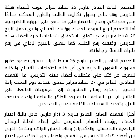
التعميم الثالث الصادر بتاريخ 25 شباط فبراير موجه لأعضاء هيئة
التدريس وهو خاص بقبول تكاليف الطلاب بالطرق الممكنة حفاظًا
على حقوقهم، وعدم الاقتصار على ما يرفع على البوابة الإلكترونية،
أما التعميم الرابع الموجه للعمداء ورؤساء الأقسام، والذي يحمل تاريخ
26 شباط فبراير فهو يتعلق باستحقاق شهادات الخبرة لأعضاء هيئة
التدريس، وكيفية رفع الطلب، كما يتعلق بالتدرج الإداري في رفع
طلبات الترقية وإجراءاتها.
التعميم الخامس الصادر بتاريخ 26 شباط فبراير يتعلق بضرورة حضور
مسؤولة الشؤون الإدارية في أي كلية اجتماعات الأقسام والكلية
للتعرف عن كثب على متطلبات أعضاء هيئة التدريس، أما التعميم
السادس الصادر في 27 شباط فبراير يتعلق بتحديد يوم الجمعة راحة
للجميع، وتحديد إرسال المنشورات إلى مجموعات الجامعة على
الواتس اب بين الساعة الثانية بعد الظهر والساعة الواحدة منتصف
الليل، وتحديد الاستثناءات الخاصة بهذين التحديدين.
أخيرًا التعميم السابع الصادر بتاريخ 3 آذار مارس خاص بآلية اختيار
العمداء ورؤساء الأقسام للمشرفين على إعداد الطلبة للرسائل
الجامعية (الماجستير والدكتوراه) وذلك لضمان النزاهة وتكافؤ الفرص
بين أعضاء هيئة التدريس في القسم، ولضمان حق الطلاب في اختيار