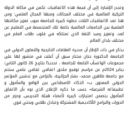
وتجدر الإشارة إلى أن قيمة هذه الاتفاقيات تكمن في مكانة الدولة
التركية العالمية في مختلف المجالات ومنها المجال العلمي؛ ومن
هنا تعد الاتفاقيات الثلاث خطوة كبيرة للجامعة صوب تعزيز مكانتها
العلمية بين الجامعات العالمية خاصة تلك المتخصصة في التعليم عن
بُعد، وتعزيز رصيد الثقة الذي تمتلكه في قلوب طلاب العلم في
مختلف بلدان العالم.
يذكر في ذات الإطار أن مديرة العلاقات الخارجية والتعاون الدولي في
الجامعة الدكتورة حنان مختار سبق أن أعلنت في منشور لها على
مجموعات الواتسأب التابعة للجامعة ، تحديدًا بتاريخ 26 كانون الثاني/
يناير 2024م عن مراسم توقيع ملحق اتفاقي ثقافي علمي ستتم
مع جامعة طاهري محمد- بشار الجزائرية، بالتزامن مع تدشين المؤتمر
الدولي المعنون ب« الذكاء الاصطناعي بين الواقع والمأمول و
تطبيقاته الشرعية» حسب ما ذكره الإعلان الذي نوه بأن الاتفاق
المأمول يتضمن امتيازات كبيرة لأعضاء هيئة التدريس، وحزم من
الدورات والبرامج الأكاديمية المشتركة وتبادل طلابي وبحثي قوي.