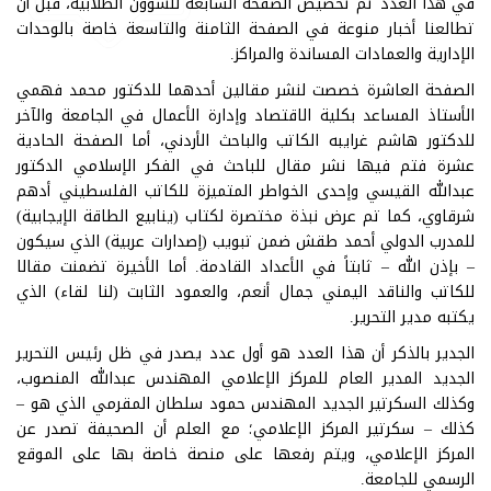
في هذا العدد تم تخصيص الصفحة السابعة للشؤون الطلابية، قبل أن
تطالعنا أخبار منوعة في الصفحة الثامنة والتاسعة خاصة بالوحدات
الإدارية والعمادات المساندة والمراكز.
الصفحة العاشرة خصصت لنشر مقالين أحدهما للدكتور محمد فهمي
الأستاذ المساعد بكلية الاقتصاد وإدارة الأعمال في الجامعة والآخر
للدكتور هاشم غرايبه الكاتب والباحث الأردني، أما الصفحة الحادية
عشرة فتم فيها نشر مقال للباحث في الفكر الإسلامي الدكتور
عبدالله القيسي وإحدى الخواطر المتميزة للكاتب الفلسطيني أدهم
شرقاوي، كما تم عرض نبذة مختصرة لكتاب (ينابيع الطاقة الإيجابية)
للمدرب الدولي أحمد طقش ضمن تبويب (إصدارات عربية) الذي سيكون
– بإذن الله – ثابتاً في الأعداد القادمة. أما الأخيرة تضمنت مقالا
للكاتب والناقد اليمني جمال أنعم، والعمود الثابت (لنا لقاء) الذي
يكتبه مدير التحرير.
الجدير بالذكر أن هذا العدد هو أول عدد يصدر في ظل رئيس التحرير
الجديد المدير العام للمركز الإعلامي المهندس عبدالله المنصوب،
وكذلك السكرتير الجديد المهندس حمود سلطان المقرمي الذي هو –
كذلك – سكرتير المركز الإعلامي؛ مع العلم أن الصحيفة تصدر عن
المركز الإعلامي، ويتم رفعها على منصة خاصة بها على الموقع
الرسمي للجامعة.