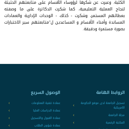
الكلية. وعبرت عن شكرها لرؤوساء الأقسام علی متابعتهم الحثيثة
لنجاح العملية التعليمية، كما شكرت الدكاترۃ علی ما وصفته
بعطائهم المستمر، وشكرت - كذلك - الوحدات الإدارية والعمادات
المساندۃ وأمناء الأقسام و المساعدین ل"متابعتهم سیر الاختبارات
بصورۃ مستمرۃ ودقیقة.
الروابط الهامة
الوصول السريع
تسجيل الجامعة لدى موقع الحكومة
عمادة تقنية المعلومات
الامريكية
عمادة الدراسات العليا
مجلة الجامعة
عمادة القبول والتسجيل
المكتبة الرقمية
عمادة شؤون الطلاب