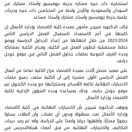
استشارية ذات خبرۃ ممتازۃ بدرجة بروفیسور وأستاذ مشارك من
السودان والسعودية والأردن ولجنة من المحكمین ذات خبرۃ ودرجات
علمية بدرجة بروفیسور وأستاذ مشارك وأستاذ مساعد.
قالت الدكتورة شيرين مأمون عميدة كلية الاقتصاد وإدارة الأعمال إن
كليتها في أتم الاستعداد لاستقبال الفصل الدراسي الثاني
2023/2024 من خلال انتهائها من إعداد الجداول الدراسية ووضع
خطط مستقبلية لتطویر العمل فی الكلية، وقيام الكلية بمشاركة
وحدة الغرف الصوتية بملفات جداول الفصل الثاني في موقع جوجل
درايف.
على صعيد متصل أكدت عميدة الاقتصاد فراغ الكلية تماما من أعمال
الفصل الدراسي الأول، مشيرة إلى أن الكلية سلمت جميع ملفات
الاختبارات النهائية لكافة الأقسام، ومشاركتها مع وحدة الكنترول عبر
موقع جوجل درايف. وذلك بمساعدة وحدة الشؤون الإدارية لكلية
الاقتصاد وإدارۃ الأعمال.
ونوهت الدكتورة شيرين بأن الاختبارات النهائية في كلية الاقتصاد
وإدارة الأعمال تمت بسهولة وبدون أي عقبات، وأن الطلاب سجلوا
حضورًا ممتازًا، وأظهروا حرصًا واضحًا على الدراسة، وأنه تم رصد درجات
التكاليف والاختبارات النهائية من قبل أعضاء هيئةالتدريس في