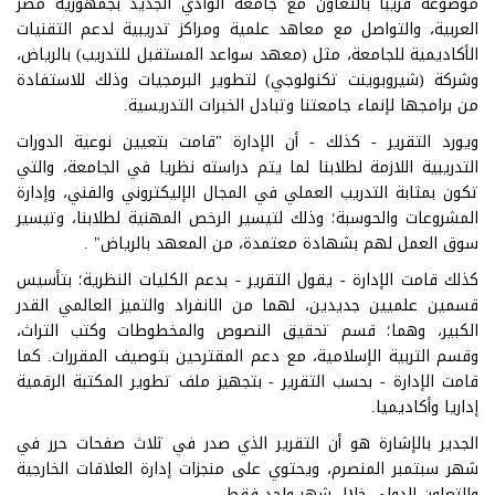
موضوعه قريبا بالتعاون مع جامعة الوادي الجديد بجمهورية مصر
العربية، والتواصل مع معاهد علمية ومراكز تدريبية لدعم التقنيات
الأكاديمية للجامعة، مثل (معهد سواعد المستقبل للتدريب) بالرياض،
وشركة (شيروبوينت تكنولوجي) لتطوير البرمجيات وذلك للاستفادة
من برامجها لإنماء جامعتنا وتبادل الخبرات التدريسية.
ويورد التقرير - كذلك - أن الإدارة "قامت بتعيين نوعية الدورات
التدريبية اللازمة لطلابنا لما يتم دراسته نظريا في الجامعة، والتي
تكون بمثابة التدريب العملي في المجال الإليكتروني والفني، وإدارة
المشروعات والحوسبة؛ وذلك لتيسير الرخص المهنية لطلابنا، وتيسير
سوق العمل لهم بشهادة معتمدة، من المعهد بالرياض" .
كذلك قامت الإدارة - يقول التقرير - بدعم الكليات النظرية؛ بتأسيس
قسمين علميين جديدين، لهما من الانفراد والتميز العالمي القدر
الكبير، وهما؛ قسم تحقيق النصوص والمخطوطات وكتب التراث،
وقسم التربية الإسلامية، مع دعم المقترحين بتوصيف المقررات. كما
قامت الإدارة - بحسب التقرير - بتجهيز ملف تطوير المكتبة الرقمية
إداريا وأكاديميا.
الجدير بالإشارة هو أن التقرير الذي صدر في ثلاث صفحات حرر في
شهر سبتمبر المنصرم، ويحتوي على منجزات إدارة العلاقات الخارجية
والتعاون الدولي خلال شهر واحد فقط.