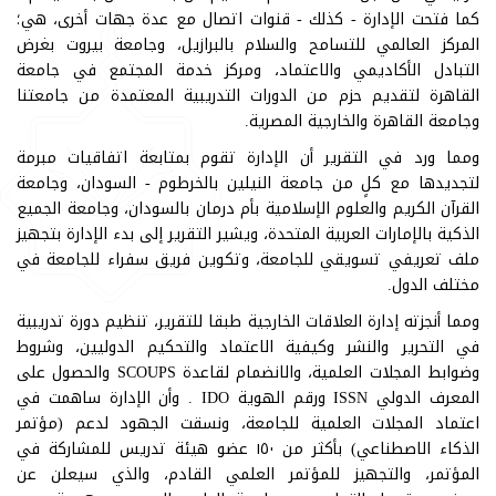
كما فتحت الإدارة - كذلك - قنوات اتصال مع عدة جهات أخرى، هي؛
المركز العالمي للتسامح والسلام بالبرازيل، وجامعة بيروت بغرض
التبادل الأكاديمي والاعتماد، ومركز خدمة المجتمع في جامعة
القاهرة لتقديم حزم من الدورات التدريبية المعتمدة من جامعتنا
وجامعة القاهرة والخارجية المصرية.
ومما ورد في التقرير أن الإدارة تقوم بمتابعة اتفاقيات مبرمة
لتجديدها مع كلٍ من جامعة النيلين بالخرطوم - السودان، وجامعة
القرآن الكريم والعلوم الإسلامية بأم درمان بالسودان، وجامعة الجميع
الذكية بالإمارات العربية المتحدة، ويشير التقرير إلى بدء الإدارة بتجهيز
ملف تعريفي تسويقي للجامعة، وتكوين فريق سفراء للجامعة في
مختلف الدول.
ومما أنجزته إدارة العلاقات الخارجية طبقا للتقرير، تنظيم دورة تدريبية
في التحرير والنشر وكيفية الاعتماد والتحكيم الدوليين، وشروط
وضوابط المجلات العلمية، والانضمام لقاعدة SCOUPS والحصول على
المعرف الدولي ISSN ورقم الهوية IDO . وأن الإدارة ساهمت في
اعتماد المجلات العلمية للجامعة، ونسقت الجهود لدعم (مؤتمر
الذكاء الاصطناعي) بأكثر من ١٥٠ عضو هيئة تدريس للمشاركة في
المؤتمر، والتجهيز للمؤتمر العلمي القادم، والذي سيعلن عن