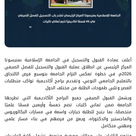
أعلنت عمادة القبول والتسجيل في الجامعة الإسلامية بمنيسوتا
المركز الرئيسي عن انطلاق عملية القبول والتسجيل للفصل الصيفي
2026م، في خطوة تعكس التزام الجامعة بتوسيع فرص الالتحاق
بالتعليم الجامعي النوعي، وتقديم برامج أكاديمية تواكب متطلبات
العصر وتلبي طموحات الطلبة من مختلف الدول.
ويشمل القبول الصيفي جميع البرامج الأكاديمية التي تطرحها
الجامعة ضمن ثماني كليات تضم خمسةً وأربعين قسمًا علميًا
متخصصًا، بما يتيح للطلبة خيارات واسعة في مسارات البكالوريوس
والماجستير والدكتوراه، ويعزز من فرصهم في بناء مسار علمي
ومهني متكامل.
وتتوزع الكليات على مجالات معرفية متنوعة، تشمل: كلية الحاسبات