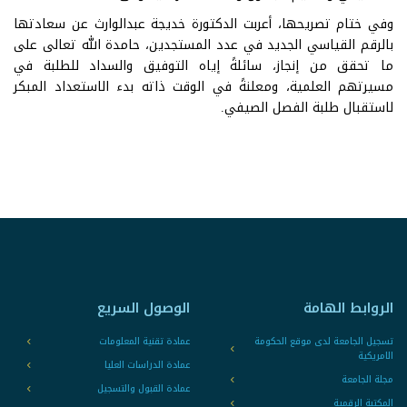
وفي ختام تصريحها، أعربت الدكتورة خديجة عبدالوارث عن سعادتها
بالرقم القياسي الجديد في عدد المستجدين، حامدة الله تعالى على
ما تحقق من إنجاز، سائلةً إياه التوفيق والسداد للطلبة في
مسيرتهم العلمية، ومعلنةً في الوقت ذاته بدء الاستعداد المبكر
لاستقبال طلبة الفصل الصيفي.
الروابط الهامة
الوصول السريع
تسجيل الجامعة لدى موقع الحكومة
عمادة تقنية المعلومات
الامريكية
عمادة الدراسات العليا
مجلة الجامعة
عمادة القبول والتسجيل
المكتبة الرقمية