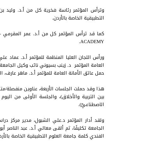
وترأس المؤتمر رئاسة فخرية كل من أ.د. وليد بن
التطبيقية الخاصة بالأردن.
ACADEMY.
ورأس اللجان العليا المنظمة للمؤتمر أ.د. عماد عل
العامة المؤتمر د. زينب بسيوني نائب وكيل الجامعة ا
حمل عاتق الأمانة العامة للمؤتمر أ.د. ماهر عارف، ال
هذا وقد حملت الجلسات الأربعة، عناوين منفصلة/متصل
بين التربية والأخلاق)، والجلسة الأولى من اليوم 
الاصطناعيّ).
ولقد أدار المؤتمر د.علي الشبول، مدير مركز دراس
الجامعة تكليفًا، ثم ألقى معالي أ.د. عبد الناصر أب
الفندي كلمة جامعة العلوم التطبيقية الخاصة بالأردن،