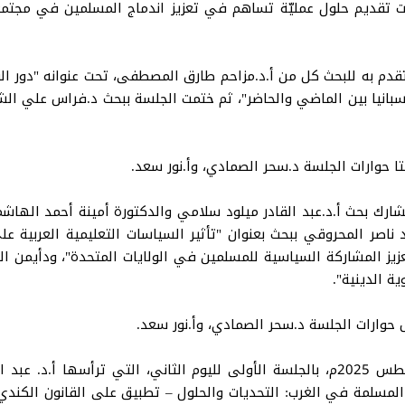
ات تقديم حلول عمليّة تساهم في تعزيز اندماج المسلمين في مجتم
قدم به للبحث كل من أ.د.مزاحم طارق المصطفى، تحت عنوانه "دور الو
سبانيا بين الماضي والحاضر"، ثم ختمت الجلسة ببحث د.فراس علي الشيا
تا حوارات الجلسة د.سحر الصمادي، وأ.نور سعد.
شارك بحث أ.د.عبد القادر ميلود سلامي والدكتورة أمينة أحمد الهاش
ناصر المحروقي ببحث بعنوان "تأثير السياسات التعليمية العربية 
ز المشاركة السياسية للمسلمين في الولايات المتحدة"، ودأيمن الحلا
ة الدينية".
 حوارات الجلسة د.سحر الصمادي، وأ.نور سعد.
وتواصلت جلسات المؤتمر في يوم السبت 30 أغسطس 2025م، بالجلسة الأولى لليوم الثا
المسلمة في الغرب: التحديات والحلول – تطبيق على القانون الكندي ف