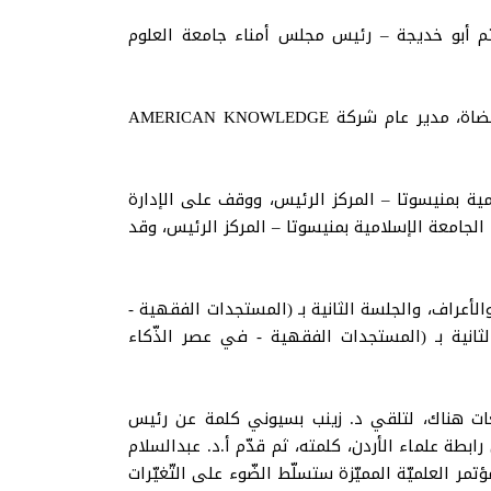
ثم أبو خديجة – رئيس مجلس أمناء جامعة العلوم
كما قد ترأس المؤتمر كل من أ.د. عمر المقرمي - وكيل الجامعة الاسلامية بمنيسوتا - المركز الرئيس، وأ.د علاء القضاة، مدير عام شركة AMERICAN KNOWLEDGE
مية بمنيسوتا – المركز الرئيس، ووقف على الإدارة
 الجامعة الإسلامية بمنيسوتا – المركز الرئيس، وقد
لأعراف، والجلسة الثانية بـ (المستجدات الفقهية -
الثانية بـ (المستجدات الفقهية - في عصر الذّكاء
للغات هناك، لتلقي د. زينب بسيوني كلمة عن رئيس
ابطة علماء الأردن، كلمته، ثم قدّم أ.د. عبدالسلام
مر العلميّة المميّزة ستسلّط الضّوء على التّغيّرات