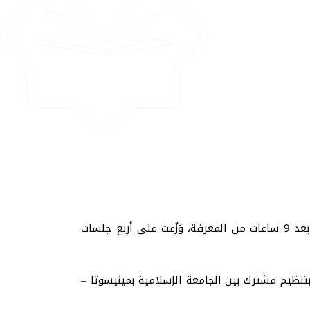
اختتم المؤتمر العلمي الدولي "المستجدات الفقهية والقانونية والتربوية للمسلمين في الغرب" أعماله بتوصيات بناءة بعد 9 ساعات من المعرفة، وُزّعت على أربع جلسات
ن بولاية تكساس الأمريكية، وبتنظيم مشترك بين الجامعة الإسلامية بمينيسوتا –