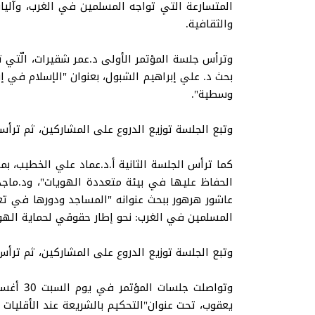
المتسارعة التي تواجه المسلمين في الغرب، وآلي
والثقافية.
وترأس جلسة المؤتمر الأولى د.عمر شقيرات، الّتي ت
بحث د. علي إبراهيم الشبول، بعنوان "الإسلام في إ
وسطية".
وتبع الجلسة توزيع الدروع على المشاركين، ثم ترأس
كما ترأس الجلسة الثانية أ.د.عماد علي الخطيب، بم
الحفاظ عليها في بيئة متعددة الهويات"، ود.ماجد 
عاشور هرهور ببحث عنوانه "المساجد ودورها في تعزي
المسلمين في الغرب: نحو إطار حقوقي لحماية الهوي
وتبع الجلسة توزيع الدروع على المشاركين، ثم ترأس
يعقوب، تحت عنوان"التحكيم بالشريعة عند الأقليات 