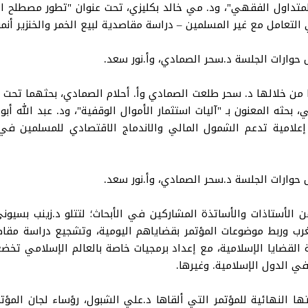
متداول الفقهي"، ود. مي خالد بكليزي، تحت عنوان "تطور مصطلح الز
لتعامل مع غير المسلمين – دراسة مقاصدية لبيع الخمر والخنزير أنموذ
 حوارات الجلسة د.سحر الصمادي، وأ.نور سعد.
تا من خلالها د. سحر طلعت الصمادي وأ. أحلام الصمادي، بحثهما تحت 
بحثه المعنون بـ "آليات استثمار الأموال الوقفية"، ود. عبد الله أب
علامية تدعم الشمول المالي والاندماج الاقتصادي للمسلمين في ا
 حوارات الجلسة د.سحر الصمادي، وأ.نور سعد.
 الأستاذات والأساتذة المشاركين في الأبحاث؛ لتتلو د.زينب بسيون
 وربط موضوعات المؤتمر بقضاياهم اليومية، وتشجيع دراسة مقاصد 
 الاصطناعي مثل ChatGPT في خدمة القضايا الإسلامية، مع إعداد برمجيات خاصة بالعالم ا
ي الدول الإسلامية. وغيرها.
تها النهائية للمؤتمر التي ألقاها د.علي الشبول، رؤساء لجان المؤ