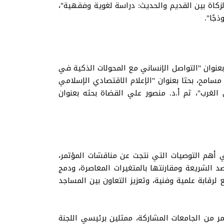
كاة بين القديم والحديث: دراسة لغوية وفقهية"،
جًا".
بعنوان "التواصل الإنساني مع المحولات الذكية في
و مسامح، بحثا بعنوان "الإعلام الاقتصادي الإسلامي
لغرب"، ثم أ.د. منصور علي القضاة بحثه بعنوان
ي أهم التوصيات التي نتجت عن مناقشات المؤتمر،
الشريعة ومقارنتها بالمتغيرات المعاصرة، ودمج
لإسلامي تخضع لرقابة علمية وفنية، وتعزيز التعاون بين المساجد
تمر من الجامعات المشاركة، ممثلين برئيسي اللجنة