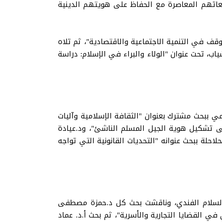
عاتهم المعاصرة مع الحفاظ على هويتهم الدينية
قف في التنمية الاجتماعية والاقتصادية"، ثم تلاه
ب، تحت عنوان "الولاء والبراء في الإسلام: دراسة
مي ببحث مشترك بعنوان "الثقافة الإسلامية وآليات
على تشكيل هوية الجيل المسلم الناشئ"، ود.عيادة
حلة ببحث عنوانه "التحديات القانونية التي تواجه
ني، التي ترأسها أ.د. عبد السلام الفندي، وناقشت بحث كل د.حمزة مصطفى
ي القضايا التجارية والأسرية"، ثم بحث أ.د. عماد