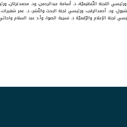
، ورئيسي اللجنة التّنظيميّة، د. أسامة عبدالرحمن، ود. محمدغزلان، ورئ
شبول، ود. أحمدالرقب، ورئيسي لجنة البحث والنّشر، د. عمر شقيرا
سي لجنة الإعلام والرّقميّة د. نسيبة الصوا، وأ.د عبد السلام واح