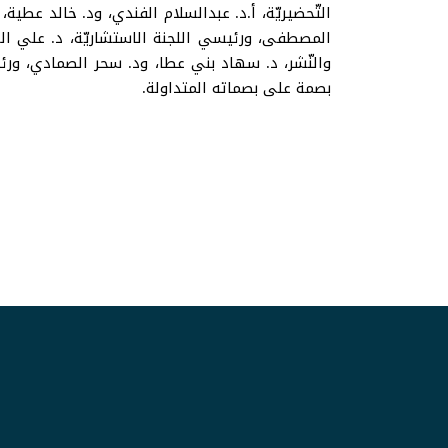
التّحضيريّة، أ.د. عبدالسلام الفندي، ود. خالد عطية
المصطفى، ورئيسي اللجنة الاستشاريّة، د. علي ال
والنّشر، د. سهاد بني عطا، ود. سحر الصمادي، ورئي
بصمة على بصماته المتداولة.