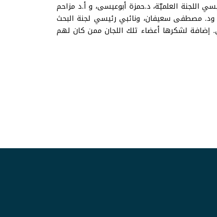
يسي اللجنة العلميّة، د.حمزة أبوعيسى، و أ.د مزاحم
ت، ود. مصطفى سعيفان، ونائبي رئيسي لجنة البحث
اتي. إضافة لشكرها أعضاء تلك اللجان ممن كان لهم