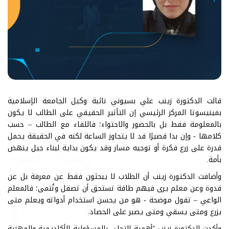
قالت الدكتورة زينب علي بسيوني نائبة وكيل الجامعة الإسلامية
بمينيسوتا المركز الرئيسي إن التأثير الحقيقي على الطالب لا يكون
بالمعلومة فقط بل بالحضور والاحتواء؛ فاللقاء مع الطالب – حسب
كلامها - وإن بدا قصيرًا قد لا يتجاوز الساعة لكنه في الحقيقة يحمل
قدرة على زرع فكرة أو توجيه مسار وقد يكون بداية لبناء جيل ينهض
بأمة.
وأضافت الدكتورة زينب أن الطلاب لا يبحثون فقط عن معرفة بل عن
قدوة وعن معلم يرى فيهم طاقة تستحق أن تصقل وتُنمى؛ فالمعلم
الواعي – تقول موضحة - هو من يحسن استخدام أدواته ويعلم متى
يزرع ومتى يسقي ومتى يصبر على الحصاد.
وأكدت الدكتورة زينب "أهمية التحلي بالمسؤولية الأكاديمية والمهنية