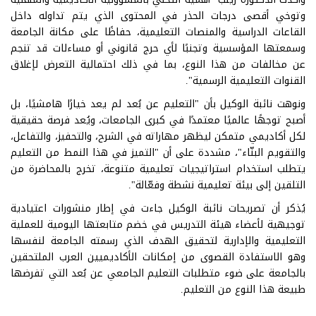
وتوخي أقصى درجات الحذر في المحتوى الذي يتم تداوله داخل
القاعات الدراسية والمنصات التعليمية، حفاظًا على مكانة الجامعة
وسمعتها المؤسسية وتجنبًا لأي حرج قانوني أو مساءلات قد تنجم
عن مخالفات من هذا النوع، بما في ذلك احتمالية التعرض لإغلاق
القنوات التعليمية الرسمية".
ونوهت نائبة الوكيل بأن "التعليم عن بُعد لم يعد خيارًا هامشيًا، بل
أصبح توجهًا عالميًا معتمدًا في كبرى الجامعات، ويُعد فرصة حقيقية
لكل أكاديمي متمكن ليظهر مهاراته في الشرح، والتحفيز، والتفاعل،
والتقويم البنّاء"، مشددة على أن "التميز في هذا النمط من التعليم
يتطلب استخدام استراتيجيات تعليمية متنوعة، تخرج بالمحاضرة من
التلقين إلى بيئة تعليمية نشطة وفعّالة".
يُذكر أن تصريحات نائبة الوكيل جاءت في إطار منشورات اعتيادية
توجيهية لأعضاء هيئة التدريس في خضم متابعتها اليومية للعملية
التعليمية والإدارية لتحقيق الهدف الذي رسمته الجامعة لنفسها
وهو الاستفادة القصوى من إمكانات الأكاديميين العرب الملتحقين
بالجامعة على ضوء متطلبات التعليم الجامعي عن بُعد التي تفرضها
طبيعة هذا النوع من التعليم.