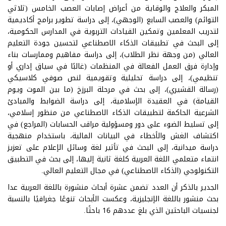
المبكر والعلاج والوقاية من أعراض إصابات العصب الخامس (ثلاثي
التوائم) والعصب السابع (الوجهي)، إلى دراسة تطوير برامج أكاديمية
لتدريب المعلمين وتمكين القيادات التربوية في المدارس الحكومية،
إلى البحث في تطبيقات الذكاء الاصطناعي لتحسين جودة التعليم
العالي (من وجهة نظر الطلاب)، إلى دراسة مفاهيم وممارسات بناء
وإدارة فرق العمل الفعالة في المنظمات (غالبًا في سياق إداري أو
تنظيمي)، إلى دراسة تحليلية وتقويمية لنص صوفي كلاسيكي
(رسالة القشيري)، إلى بحث في مرحلة البرزخ (ما بين الموت ويوم
القيامة) في العقيدة الإسلامية، إلى دراسة الضوابط والمبادئ
الشرعية الحاكمة لتطبيقات الذكاء الاصطناعي من منظور إسلامي،
إلى تسليط الضوء على دور ومسؤولية مراقب الحسابات (المراجع) في
اكتشاف الغش والأخطاء في البيانات المالية، باستخدام منهجية
دراسة ميدانية، إلى البحث في تأثير لغة وسائل الإعلام على تعزيز
انتماء متعلمي اللغة العربية كلغة ثانية إليها، إلى بحث في التطبيق
التكنولوجي (الذكاء الاصطناعي) في مجال التعليم العالي.
الجدير بالذكر أن العدد تضمن عشرة أبحاث منشورة باللغة العربية عدا
بحث منشور باللغة الإنجليزية، وعكست الأبحاث تنوعًا جغرافيًا بالنسبة
لجنسيات الباحثين الذي بلغ عددهم 16 باحثًا.