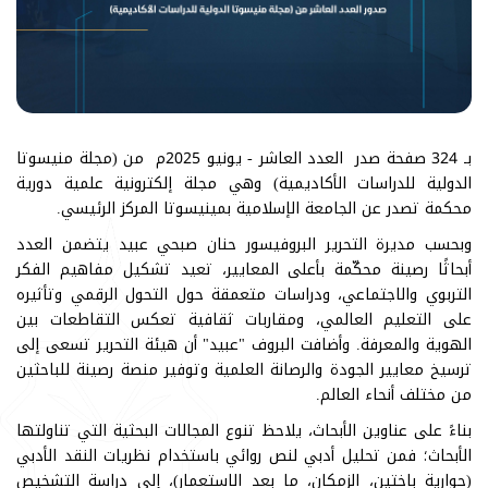
بـ 324 صفحة صدر العدد العاشر - يونيو 2025م من (مجلة منيسوتا
الدولية للدراسات الأكاديمية) وهي مجلة إلكترونية علمية دورية
محكمة تصدر عن الجامعة الإسلامية بمينيسوتا المركز الرئيسي.
وبحسب مديرة التحرير البروفيسور حنان صبحي عبيد يتضمن العدد
أبحاثًا رصينة محكّمة بأعلى المعايير، تعيد تشكيل مفاهيم الفكر
التربوي والاجتماعي، ودراسات متعمقة حول التحول الرقمي وتأثيره
على التعليم العالمي، ومقاربات ثقافية تعكس التقاطعات بين
الهوية والمعرفة. وأضافت البروف "عبيد" أن هيئة التحرير تسعى إلى
ترسيخ معايير الجودة والرصانة العلمية وتوفير منصة رصينة للباحثين
من مختلف أنحاء العالم.
بناءً على عناوين الأبحاث، يلاحظ تنوع المجالات البحثية التي تناولتها
الأبحاث؛ فمن تحليل أدبي لنص روائي باستخدام نظريات النقد الأدبي
(حوارية باختين، الزمكان، ما بعد الاستعمار)، إلى دراسة التشخيص