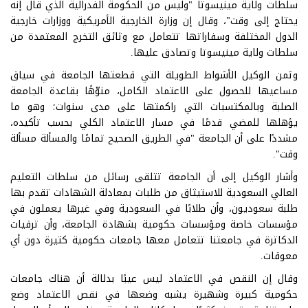
سلطات ولاية مينيسوتا "وليس من الحكومة الفدرالية الذي قال إنه
يحتاج إلى وقت"، وقال إن وزارة الخارجية الأمريكية ووزارات خارجية
الدول المختلفة وسفاراتها تتعامل مع وثائق التخرج المعتمدة من
سلطات ولاية مينيسوتا وتصادق عليها.
وثمن الوكيل الأشواط الطويلة التي قطعتها الجامعة في سياق
مساعيها للحصول على الاعتماد الكامل، منوّهًا بقاعدة الجامعة
الصلبة وبالمكتسبات التي راكمتها على مدى سنوات؛ وهو ما
يؤهلها للمضي قدمًا في مسار الاعتماد الكلي بحسب تأكيده،
مشددًا على أن الجامعة "في الطريق الصحيح تمامًا والمسألة مسألة
وقت".
وأشار الوكيل إلى أن الجامعة تتلقى رسائل من سلطات التعليم
العالي السعودية للاستيثاق من طلبات بمعادلة الشهادات تقدم بها
طلبة سعوديون، وأن طلابًا في السعودية وفي غيرها يعملون في
مؤسسات خاصة ومؤسسات حكومية بشهادة الجامعة، وأن ترقيات
الدكاترة في جامعتنا تتعامل معها جامعات حكومية كثيرة دون أي
معوقات.
وقال إن النقص في الاعتماد ليس عيبًا بدلالة أن هناك جامعات
حكومية كبيرة وشهيرة يشبه وضعها في نقص الاعتماد وضع