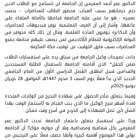
الدكتور عمر أحمد المقرمي إن الجامعة لن تتسامح مع الطلاب الذين
يتم حرمانهم بسبب الغياب؛ فحضور الطالب للمحاضرات – بحسب
تعبيره - هو ما تبني عليه الجامعة قيامها بالأمانة الملقاة على
عاتقها، وأشار إلى أن الغرف التعليمية توفر فيديوهات للمحاضرات
وأن الدكاترة يوفرون المادة العلمية، وقال إن ذلك كله متوافر في
البوابة الإلكترونية للنظام الأكاديمي لمن يصعب عليهم متابعة جميع
المحاضرات بسبب فارق التوقيت عن توقيت مكة المكرمة.
جاءت تصريحات وكيل الجامعة في سياق رده على استفسارات الطلاب
ضمن الحفل* الذي أقامته الجامعة لاستقبال الطلبة المستجدين
والقدامى قبيل انطلاق الفصل الدراسي الأول من العام الجامعي
الجديد الذي بدأ فعلًا يوم السبت 3 محرم 1447هـ الموافق 28 حزيران
يونيو 2025م.
وفيما يتعلق بتأخر الحصول على شهادة التخرج من الولايات المتحدة
لعدة أشهر شرح الوكيل ما الذي يجب القيام به لاستثمار الوقت بهذا
الشأن كي تصل الشهادة إلى الخريج في أسرع وقت ممكن.
وردًا على استفسار يتعلق باعتماد الجامعة تحدث الدكتور عمر
المقرمي بكل شفافية ومصداقية وبلا أي مواربة مؤكدًا أن الجامعة
تولي هذا الموضوع أهمية كبيرة وأنها حصلت فعلًا على الترخيص من