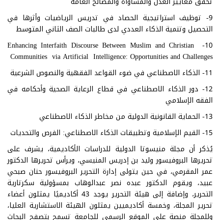
تحقق معايير العدل والمساواة والمصالح العامة
9- توظيف استراتيجية الحصاد في تدريس الرياضيات وأثرها في
التحصيل وتنمية الذكاء العددي لدى طالبات الصف الثاني المتوسط
10- Enhancing Interfaith Discourse Between Muslim and Christian
Communities via Artificial Intelligence: Opportunities and Challenges
11- الذكاء الاصطناعي في ضوء القواعد الفقهية والنصوص الشرعية
12- دور الذكاء الاصطناعي في قطاع الرعاية الصحية وأحكامه في
الفقه الإسلامي
13- الحماية القانونية الدولية من مخاطر الذكاء الاصطناعي
15- القيم الإسلامية وتطبيقات الذكاء الاصطناعي: الفرص والتحديات
يُذكر أن مجلة منيسوتا الدولية للدراسات الأكاديمية، يشرف على
تحريرها البروفيسور وليد بن إدريس المنيسي، ويرأس تحريرها الدكتور
عمر المقرمي، في حين يتولى إدارة التحرير البروفيسور حنان صبحي
عبيد، ويقوم الدكتور عبده نصر عبدالوهاب بمسؤولية سكرتارية
التحرير، وإضافة إلى هيئة التحرير يوجد 43 أكاديميًا يمثلون أعضاء
تحرير المجلة، وخمسة أكاديميين يمثلون الهيئة الاستشارية العليا،
وللمجلة منصة على الموقع الرسمي للجامعة تسمح بتصفح البحاث