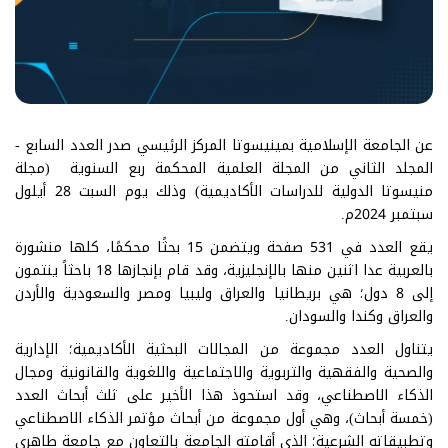
عن الجامعة الإسلامية بمينيسوتا المركز الرئيسي صدر العدد السابع -
المجلد الثاني من المجلة العلمية المحكمة ربع السنوية (مجلة
منيسوتا الدولية للدراسات الأكاديمية) وذلك يوم السبت 28 أيلول
سبتمبر 2024م.
يقع العدد في 531 صفحة ويتضمن 15 بحثًا محكمًا، كلها منشورة
بالعربية عدا اثنين منها بالإنجليزية، وقد قام بإنجازها 18 باحثاً ينتمون
إلى 8 دول؛ هي بريطانيا والعراق وليبيا ومصر والسعودية والأردن
والعراق وكندا والسودان.
يتناول العدد مجموعة من المجالات البحثية الأكاديمية؛ الإدارية
والصحية والفقهية والتربوية والاجتماعية واللغوية والقانونية ومجال
الذكاء الاصطناعي، وقد استحوذ هذا الأخير على ثلث أبحاث العدد
(خمسة أبحاث)، وهي أول مجموعة من أبحاث مؤتمر الذكاء الاصطناعي
وتطبيقاته الشرعية؛ الذي أقامته الجامعة بالتعاون مع جامعة طاهري