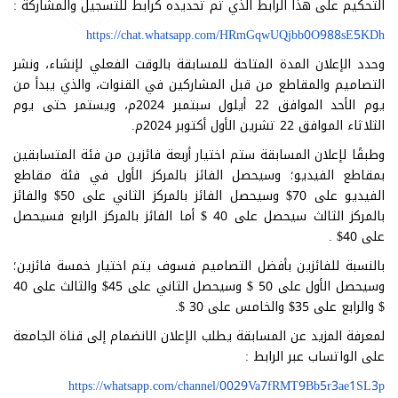
التحكيم على هذا الرابط الذي تم تحديده كرابط للتسجيل والمشاركة :
https://chat.whatsapp.com/HRmGqwUQjbb0O988sE5KDh
وحدد الإعلان المدة المتاحة للمسابقة بالوقت الفعلي لإنشاء، ونشر
التصاميم والمقاطع من قبل المشاركين في القنوات، والذي يبدأ من
يوم الأحد الموافق 22 أيلول سبتمبر 2024م، ويستمر حتى يوم
الثلاثاء الموافق 22 تشرين الأول أكتوبر 2024م.
وطبقًا لإعلان المسابقة ستم اختيار أربعة فائزين من فئة المتسابقين
بمقاطع الفيديو؛ وسيحصل الفائز بالمركز الأول في فئة مقاطع
الفيديو على 70$ وسيحصل الفائز بالمركز الثاني على 50$ والفائز
بالمركز الثالث سيحصل على 40 $ أما الفائز بالمركز الرابع فسيحصل
على 40$ .
بالنسبة للفائزين بأفضل التصاميم فسوف يتم اختيار خمسة فائزين؛
وسيحصل الأول على 50 $ وسيحصل الثاني على 45$ والثالث على 40
$ والرابع على 35$ والخامس على 30 $.
لمعرفة المزيد عن المسابقة يطلب الإعلان الانضمام إلى قناة الجامعة
على الواتساب عبر الرابط :
https://whatsapp.com/channel/0029Va7fRMT9Bb5r3ae1SL3p