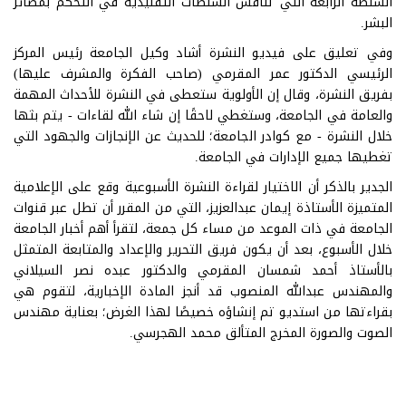
السلطة الرابعة التي تنافس السلطات التقليدية في التحكم بمصائر
البشر.
وفي تعليق على فيديو النشرة أشاد وكيل الجامعة رئيس المركز
الرئيسي الدكتور عمر المقرمي (صاحب الفكرة والمشرف عليها)
بفريق النشرة، وقال إن الأولوية ستعطى في النشرة للأحداث المهمة
والعامة في الجامعة، وستغطي لاحقًا إن شاء الله لقاءات - يتم بثها
خلال النشرة - مع كوادر الجامعة؛ للحديث عن الإنجازات والجهود التي
تغطيها جميع الإدارات في الجامعة.
الجدير بالذكر أن الاختيار لقراءة النشرة الأسبوعية وقع على الإعلامية
المتميزة الأستاذة إيمان عبدالعزيز، التي من المقرر أن تطل عبر قنوات
الجامعة في ذات الموعد من مساء كل جمعة، لتقرأ أهم أخبار الجامعة
خلال الأسبوع، بعد أن يكون فريق التحرير والإعداد والمتابعة المتمثل
بالأستاذ أحمد شمسان المقرمي والدكتور عبده نصر السيلاني
والمهندس عبدالله المنصوب قد أنجز المادة الإخبارية، لتقوم هي
بقراءتها من استديو تم إنشاؤه خصيصًا لهذا الغرض؛ بعناية مهندس
الصوت والصورة المخرج المتألق محمد الهجرسي.