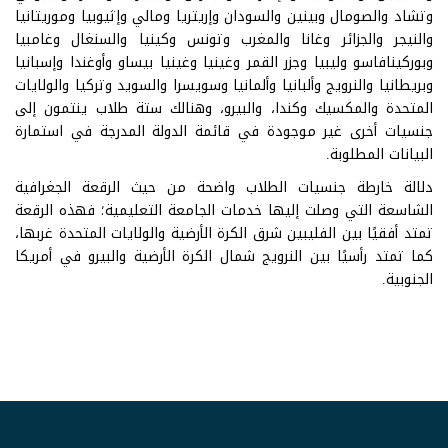
وتشاد والصومال وبينين والسودان وإريتريا ومالي وإثيوبيا وموريتانيا
والنيجر والجزائر وغانا والمغرب وتونس وكينيا والسنغال وغامبيا
وبوركينافاسو وليبيا وجزر القمر وغينيا وغينيا بيساو وأوغندا وإسبانيا
وبريطانيا والنرويج وألبانيا وألمانيا وسويسرا والسويد وتركيا والولايات
المتحدة والمكسيك وكندا، والبيرو، وهنالك ستة طلاب ينتمون إلى
جنسيات أخرى غير موجودة في قائمة الدولة المدرجة في استمارة
البيانات المطلوبة.
دلالة خارطة جنسيات الطلاب واضحة من حيث الرقعة الجغرافية
الشاسعة التي وصلت إليها خدمات الجامعة التعليمية؛ فهذه الرقعة
تمتد أفقيًا بين الفليبين شرق الكرة الأرضية والولايات المتحدة غربها،
كما تمتد رأسيًا بين النرويج شمال الكرة الأرضية والبيرو في أمريكا
الجنوبية.