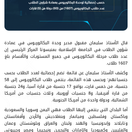
قال الأستاذ سليمان مقبول مدير وحدة البكالوريوس في عمادة
شؤون الطلاب في الجامعة الإسلامية بمنيسوتا المركز الرئيسي إن
عدد طلاب مرحلة البكالوريوس في جميع المستويات والأقسام بلغ
1607 طلاب.
وكشف الأستاذ سليمان عن قائمة تضم إحصائية لعدد الطلاب بحسب
جنسياتهم؛ وبحسب هذه القائمة، ينتمي طلاب البكالوريوس إلى 58
جنسية، من خمس قارت، بواقع 17 جنسية من قارة آسيا، و24 جنسية
من قارة أفريقيا، و8 جنسيات أوروبية، وثلاث جنسيات من أمريكا
الشمالية، ودولة واحدة من أمريكا الجنوبية.
أما البلدان التي ينتمي إليها الطلاب فهي اليمن وسوريا والسعودية
وباكستان وفلسطين وميانمار وبنغلاديش والأردن وأفغانستان
وتايلاند وإندونيسيا والهند ولبنان والعراق وبلوشستان وعمان
والفليبين وكمبوديا والإمارات والبحرين ونيجيريا ومصر وجيبوتي