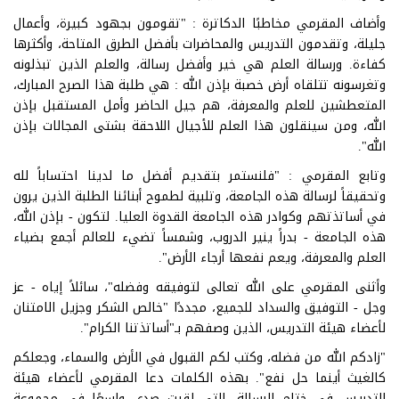
وأضاف المقرمي مخاطبًا الدكاترة : "تقومون بجهود كبيرة، وأعمال
جليلة، وتقدمون التدريس والمحاضرات بأفضل الطرق المتاحة، وأكثرها
كفاءة. ورسالة العلم هي خير وأفضل رسالة، والعلم الذين تبذلونه
وتغرسونه تتلقاه أرض خصبة بإذن الله : هي طلبة هذا الصرح المبارك،
المتعطشين للعلم والمعرفة، هم جيل الحاضر وأمل المستقبل بإذن
الله، ومن سينقلون هذا العلم للأجيال اللاحقة بشتى المجالات بإذن
الله".
وتابع المقرمي : "فلنستمر بتقديم أفضل ما لدينا احتساباً لله
وتحقيقاً لرسالة هذه الجامعة، وتلبية لطموح أبنائنا الطلبة الذين يرون
في أساتذتهم وكوادر هذه الجامعة القدوة العليا. لتكون - بإذن الله،
هذه الجامعة - بدراً ينير الدروب، وشمساً تضيء للعالم أجمع بضياء
العلم والمعرفة، ويعم نفعها أرجاء الأرض".
وأثنى المقرمي على الله تعالى لتوفيقه وفضله"، سائلاً إياه - عز
وجل - التوفيق والسداد للجميع، مجددًا "خالص الشكر وجزيل الامتنان
لأعضاء هيئة التدريس، الذين وصفهم بـ"أساتذتنا الكرام".
"زادكم الله من فضله، وكتب لكم القبول في الأرض والسماء، وجعلكم
كالغيث أينما حل نفع". بهذه الكلمات دعا المقرمي لأعضاء هيئة
التدريس في ختام الرسالة، التي لقيت صدى واسعًا في مجموعة