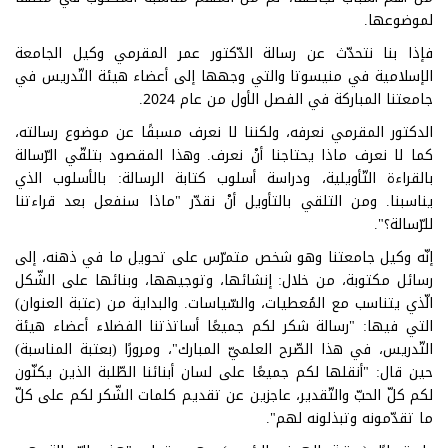
لموضوعها.
فإذا بنا نتحدّث عن رسالة الدّكتور عمر المقرمي وكيل الجامعة
الإسلامية في منيسوتا والتي وجهها إلى أعضاء هيئة التّدريس في
جامعتنا المباركة في الفصل الأول من عام 2024.
الدكتور المقرمي نعرفه، ولكننا لا نعرف مسبقًا عن موضوع رسالته،
كما لا نعرف ماذا يحتاجنا أنْ نعرف. وهذا المقصود بتلقّي الرّسالة
بالقراءة التّأويلية، ودراسة أسلوب كتابة الرسالة: بالأسلوب الذي
يناسبنا. ومن التلقي بالتأويل أنْ نقدّر "ماذا سنفعل بعد قراءتنا
للرّسالة؟".
إنّه وكيل جامعتنا وهو شخص متمرّس على تحويل ما في ذهنه، إلى
رسائل مكتوبة، من خلال: إنشائها، وتوجيهها، وبنائها على الشّكل
الّذي يتناسب مع المُعطيات، والسّياسات. والبداية من (عتبة العنوان)
التي فيها: "رسالة شكر لكم جميعًا أساتذتنا الفضلاء أعضاء هيئة
التّدريس، في هذا الصّرح العلميّ المبارك"، ومرورًا (بعتبة المناسبة)
حين قال: "أنقلها لكم جميعًا على لسان أبنائنا الطّلبة الذين يكنّون
لكم كلّ الحبّ والتّقدير، عاجزين عن تقديم كلمات الشّكر لكم على كلّ
ما تقدّمونه وتبذلونه لهم".