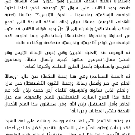
واستمرارًا (بعتبة الهدف الرئيس) وهو يقول: "هذه الرّسالة هي
خلاصة ردود الطّلاب على سؤال تمّ توجيهه لهم: لماذا اخترتَ
الجامعة الإسلاميّة بمنيسوتا - المركز الرّئيس-؟" وتتابعًا (لعتبة
الأهداف الفرعية)، ومنها تبيان (حالة العلاقة الفريدة التي تجمع
الطلاب بأستاذتهم) وإشارته إلى أنّ جلّ ردود هؤلاء الطّلاب قد عبّرت
عن اعتزازها وافتخارها واطمئنانها بأساتذتهم، وبما احتوته هذه
الجامعة من كوادر أكاديميّة وتدريسيّة متخصّصة وبكفاءة عالية.
ثم الوقوف عند (العتبة الكبرى) وهي (غرض الرّسالة الرّئيس وهو
المدح) فقال:"تقومون بجهود كبيرة، وأعمال جليلة، وتقدمون
التدريس والمحاضرات بأفضل الطرق المتاحة، وأكثرها كفاءة".
ثم (العتبة المساندة) وهي هنا (عتبة الحكمة) حين قال: "ورسالة
العلم هي خير وأفضل رسالة. و(عتبة الصّورة التّشبيهيّة) حين قال:
"والعلم الذين تبذلونه وتغرسونه تتلقاه أرض خصبة بإذن الله: هم
طلبة هذا الصرح المبارك، المتعطشين للعلم والمعرفة، هم جيل
الحاضر وأمل المستقبل بإذن الله، ومَن سينقلون هذا العلم للأجيال
اللاحقة بشتى المجالات بإذن الله".
ثم (عتبة الخاتمة) التي لها بداية ووسط ونهاية على لغة السّرد؛
فقد (بدأت) (بعتبة الحثّ) على الاستمرار بتقديم أفضل ما لدى أعضاء
هيئة التّدريس؛ احتسابًا لله تعالى، وتحقيقًا لرسالة هذه الجامعة،