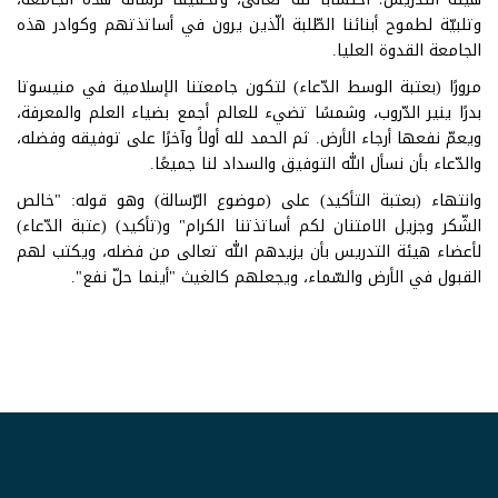
وتلبيّة لطموح أبنائنا الطّلبة الّذين يرون في أساتذتهم وكوادر هذه
الجامعة القدوة العليا.
مرورًا (بعتبة الوسط الدّعاء) لتكون جامعتنا الإسلامية في منيسوتا
بدرًا ينير الدّروب، وشمسًا تضيء للعالم أجمع بضياء العلم والمعرفة،
ويعمّ نفعها أرجاء الأرض. ثم الحمد لله أولاً وآخرًا على توفيقه وفضله،
والدّعاء بأن نسأل الله التوفيق والسداد لنا جميعًا.
وانتهاء (بعتبة التأكيد) على (موضوع الرّسالة) وهو قوله: "خالص
الشّكر وجزيل الامتنان لكم أساتذتنا الكرام" و(تأكيد) (عتبة الدّعاء)
لأعضاء هيئة التدريس بأن يزيدهم الله تعالى من فضله، ويكتب لهم
القبول في الأرض والسّماء، ويجعلهم كالغيث "أينما حلّ نفع".