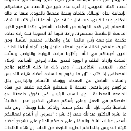
أعضاء هيئة التدريس، إذ أعرب عدد كبير من الأعضاء عن مشاعرهم
الإيجابية تجاه الرسالة، بكلمات رقيقة مفعمة بالمودة، منها ما قاله
الدكتور وليد الكردي، حيث قال : "لقد منّ الله علينا بأن كتب لنا شرف
الانضمام إلى هذه الكوكبة من العلماء الأفاضل، وهذا الصرح الكبير
الجامعة الإسلامية بمنيسوتا، وزادنا شرفا أننا انضوينا تحت راية قيادة
حكيمة متواضعة رأس مالها البذل والعطاء، فمنهم تعلّمنا، ومن
شريف علمهم نهلنا، فأصبح العطاء والبذل واجبا تُجاه أبناءنا الطلاب
الذين أحببناهم في الله، وأحَبّونا فزادت الروابط والاواصر، وتمتّنت
العلاقة وازداد الطلب و الورود لصدق عطاء إخوتي الأساتذة الزملاء
أعضاء التدريس المُكَرّمين...."، ومن ذلك ما كتبه الدكتور مزاحم
المصطفى إذ كتب : "إن ما يقوم به السادة أعضاء هيئة التدريس
والسادة الأفاضل من العمداء ورؤساء الأقسام والإداريين بكل
مراكزهم ومرتباتهم، حقيقة لا نستطيع شكرهم عليها في هذه
الجامعة المعطاءة... وإن السبب الرئيس في تفوق جامعتنا هو
اخلاصهم في العمل وعلى رأسهم معالي الدكتور عمر... فهنيئاً
للجامعة بكم...بارك الله فيكم جميعاً وزادكم علما ورفعة"، ومن ذلك
ما نشره الدكتور عبدالله همت إذ نشر : "يسرني أن أتقدم لمعاليكم
بأسمى عبارات الشكر والعرفان على حرصكم الدائم على تشجيع أعضاء
هيئة التدريس بكلماتكم الطيبة النابعة من القلب. إن هذه الكلمات