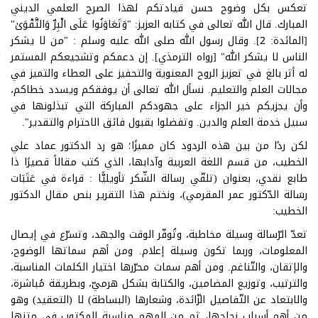
تعكس بكل وضوح حسن قيادتكم لهذا الصرح العلمي الديني
المبارك. قال الله تعالى في كتابه العزيز: "وَتَعَاوَنُوا عَلَى الْبِرِّ وَالتَّقْوَىٰ"
[المائدة: 2]. وقال رسول الله صلى الله عليه وسلم : "من لا يشكر
الناس لا يشكر الله" [رواه الترمذي]. إن دعمكم وتشجيعكم المستمر
له أثر بالغ في تعزيز الروح المعنوية والتحفيز على العطاء والتميز في
مجالات العلم والتعليم. نسأل الله تعالى أن يوفقكم ويسدد خطاكم،
وأن يجزيكم خير الجزاء على جهودكم المباركة التي تبذلونها في
سبيل خدمة العلم والدين. وتفضلوا بقبول فائق الاحترام والتقدير".
لكن ردًا من بين هذه الردود كان مميزًا؛ هو رد الدكتور عماد علي
الخطيب، من قسم اللغة العربية وآدابها، الذي كتب مقالاً قصيرًا ذا
طابع نقدي، بعنوان (تلقّي رسالة الشّكر تأويليًّا : قراءة في عَتَبَات
رسَالة الدّكتور عمر المقرمي)، ونختم هذا التقرير بنص مقال الدكتور
الخطيب:
تعدّ الرّسالة وسيلة مخاطبة، وتُوفّر الوقت والجهد، وتسرّع في إيصال
المعلومات، وربما تكون وسيلة إعلام. ومن أهم سماتها الوضوح،
والإتقان، والتّناغم. ومن أهم سمات محرّرها اختيار الكلمات المناسبة،
والترتيب، وتوزيع المضامين، والكتابة بشكل هرميّ، وبطريقة مُباشرة،
والابتعاد عن التّفاصيل الزّائدة، وشعارها (البساطة) لا (التعقيد) وهو
من أهم أسباب نجاحها، ثم من المهم مناسبة المكتوب في متنها