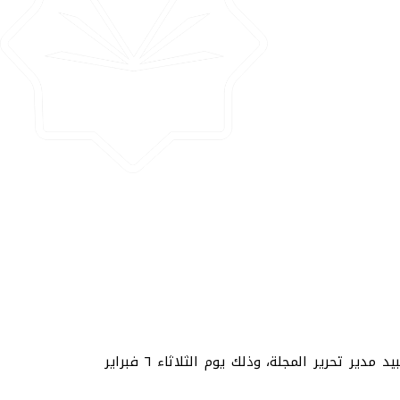
عقدت أسرة تحرير مجلة مينيسوتا الدولية للدراسات الأكاديمية اجتماعها الدوري برئاسة معالي البروف حنان صبحي عبيد مدير تحرير المجلة، وذلك يوم الثلاثاء ٦ فبراير