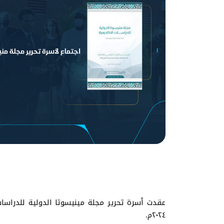
٢٠٢٤م.