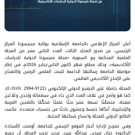
أعلن المركز الإعلامي بالجامعة الإسلامية بولاية مينيسوتا المركز
الرئيسي، عن صدور المجلد الثالث، العدد الثاني عشر من المجلة
العلمية المحكمة ربع السنوية «مجلة منيسوتا الدولية للدراسات
الأكاديمية»، وذلك مطلع شهر كانون الثاني/يناير 2026م، في إطار
مواصلة الجامعة رسالتها الداعمة للبحث العلمي الرصين والانفتاح
على الإنتاج الأكاديمي العالمي.
المجلة حاصلة على الترقيم الدولي الإلكتروني (E-ISSN: 2994-9122)،
كما هو واضح في غلاف العدد الذي جاء في سبعمائة وإحدى وثلاثين
صفحة، متضمّنًا تسعة عشر بحثًا علميًا محكَّمًا باللغتين العربية
والإنجليزية، أعدّها خمسة وعشرون باحثًا من جنسيات متعددة، عكست
الطابع الدولي للمجلة واتساع شبكتها البحثية.
وفي تصريح لإدارة أخبار الموقع الرسمي للجامعة، أوضحت الأستاذة
الدكتورة حنان صبحي عبدالله عبيد، مدير تحرير المجلة، أن جميع