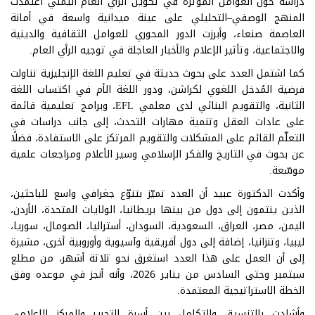
دراسة حول العوامل المؤثرة في تكوين الرأي العام اليمني اعتمدت
المنهج الوصفي–التحليلي على عينة ميدانية واسعة في أمانة
العاصمة صنعاء، وأبرزت الدور المحوري للعوامل الثقافية والدينية
والاجتماعية، وتأثير الإعلام والأخبار العاجلة في توجيه الرأي العام.
كما اشتمل العدد على بحوث حديثة في تعليم اللغة الإنجليزية تناولت
فرضية المُدخل اللغوي لكراشن، ودور اللغة الأم في اكتساب اللغة
الثانية، والتقويم البنائي لدى معلمي EFL، وبرامج تعليمية قائمة
على عادات العقل وتنمية مهارات التحدث، إلى جانب دراسات في
التعلّم القائم على المشكلات والتقويم المرتكز على الاستفادة، فضلًا
عن بحوث في التاريخ والفكر الإسلامي وسير الأعلام ومراجعات علمية
موسّعة.
وأكدت الدكتورة عبيد أن العدد تميّز بتنوّع جغرافي واسع للباحثين،
الذين ينتمون إلى دول من بينها بريطانيا، الولايات المتحدة، الأردن،
اليمن، مصر، العراق، السعودية، السودان، أستراليا، الصومال، سوريا،
ليبيا، وتنزانيا، إضافة إلى دول أفريقية وآسيوية وأوروبية أخرى، مشيرة
إلى أن العمل على هذا العدد استغرق نحو ثلاثة أشهر، من مطلع
سبتمبر وحتى السادس من يناير 2026، وأنه أنجز في موعده وفق
الخطة الاستراتيجية المعتمدة.
وأشادت بالتنسيق والتكامل بين أسرة التحرير والمركز الإعلامي