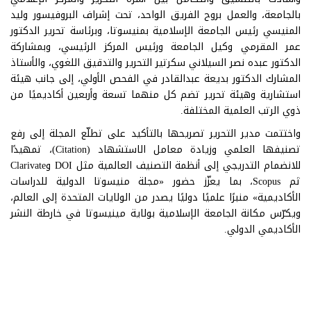
بالجامعة، والعمل بروح الفريق الواحد، تحت إشراف البروفيسور وليد
المنيسي رئيس الجامعة الإسلامية بمنيسوتا، وبرئاسة تحرير الدكتور
عمر المقرمي وكيل الجامعة ورئيس المركز الرئيسي، وبمشاركة
الدكتور عبده نصر السيلاني سكرتير التحرير والتدقيق اللغوي، والأستاذ
المشارك الدكتور بديعة عبدالقادر في الفحص الأولي، إلى جانب هيئة
استشارية وهيئة تحرير تضم كل منهما تسعة وأربعين أكاديميًا من
ذوي الرتب العلمية المختلفة.
واختتمت مدير التحرير تصريحها بالتأكيد على تطلّع المجلة إلى رفع
تصنيفها العلمي وزيادة معامل الاستشهاد (Citation)، تمهيدًا
للانضمام التدريجي إلى أنظمة التصنيف العالمية مثل DOI وClarivate
ثم Scopus، بما يعزّز حضور «مجلة منيسوتا الدولية للدراسات
الأكاديمية» منبرًا علميًا دوليًا يصدر من الولايات المتحدة إلى العالم،
ويكرّس مكانة الجامعة الإسلامية بولاية مينيسوتا في خارطة النشر
الأكاديمي الدولي.