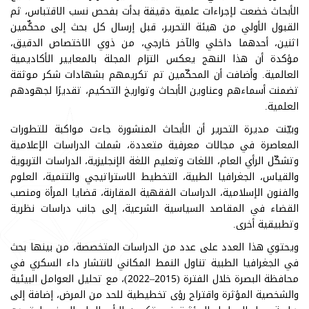
الأبحاث خضعت لإجراءات علمية دقيقة بدأت بفحص نسب الاقتباس، ثم
القبول الأولي من هيئة التحرير، قبل إرسال كل بحث إلى محكِّمين
اثنين، أحدهما داخلي والآخر خارجي، من ذوي الاختصاص الدقيق،
مؤكدة أن هذا النهج يعكس التزام المجلة بالمعايير الأكاديمية
العالمية. وأضافت أن المحكّمين تم تكريمهم بشهادات شكر موثقة
تضمنت أسماءهم وعناوين الأبحاث وتواريخ التحكيم، تقديرًا لجهودهم
العلمية.
وبيّنت مديرة التحرير أن الأبحاث المنشورة جاءت مواكبة للتطورات
المعاصرة في مجالات معرفية متعددة، شملت الدراسات الإعلامية
وتشكّل الرأي العام، اللغات وتعليم اللغة الإنجليزية، الدراسات التربوية
والقياس، الجغرافيا الطبية، التخطيط الاستراتيجي والتنمية، العلوم
والفنون الإسلامية، الدراسات الفقهية المقارنة، قضايا المرأة ومنصب
القضاء في المقاصد السياسية الشرعية، إلى جانب دراسات نظرية
وتطبيقية أخرى.
ويحتوي هذا العدد على عدد من الدراسات المتخصصة، من بينها بحث
في الجغرافيا الطبية تناول النمط المكاني لانتشار داء السكري في
محافظة البصرة خلال الفترة (2015–2022)، مع تحليل العوامل البيئية
والشخصية المؤثرة واقتراح رؤى تخطيطية للحد من المرض، إضافة إلى