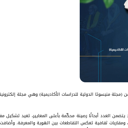
 صفحة صدر العدد العاشر - يونيو 2025م من (مجلة منيسوتا الدولية للدراسات الأكاديمية) 
يتضمن العدد أبحاثًا رصينة محكّمة بأعلى المعايير، تعيد تشكيل مف
، ومقاربات ثقافية تعكس التقاطعات بين الهوية والمعرفة. وأضافت 