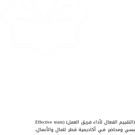
أقام مركز التدريب والتطوير والبرامج المجتمعية في الجامعة الإسلامية بمنيسوتا المركز الرئيسي ورشة تدريبية بعنوان (التقييم الفعال لأداء فريق العمل) (Effective team
ير المؤسسي ومحاضر في أكاديمية قطر للمال والأعمال،