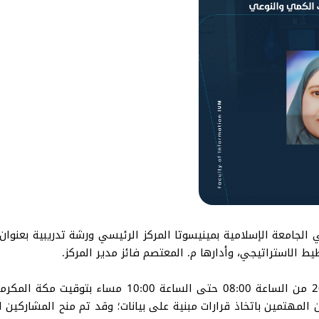
ي الجامعة الإسلامية بمينيسوتا المركز الرئيسي ورشة تدريبية بعنوا
يط الاستراتيجي، وأدارها م. المعتصم فائز مدير المركز.
الورشة أقيمت يوم الأحد الموافق 4 أيار مايو 2025 من ا
ين المهتمين باتخاذ قرارات مبنية على بيانات؛ وقد تم منح المشاركي