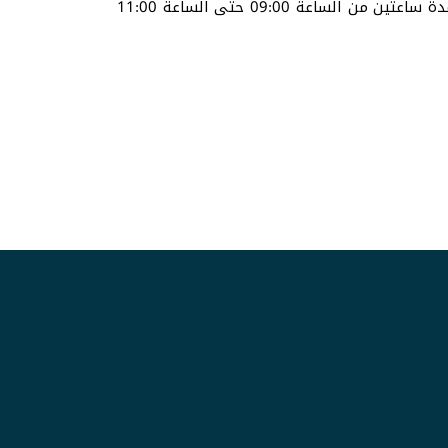
يذكر أن الورشة التي أدارها المهندس المعتصم فائز مدير المركز أقيمت يوم الأحد الموافق 23 شباط فبراير 2025م لمدة ساعتين من الساعة 09:00 حتى الساعة 11:00