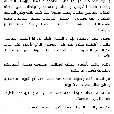
وشارك عدد كبير من مسؤولي الجامعة والعمداء ورؤساء الأقسام
وأعضاء هيئة التدريس والأمناء والمساعدين والطلاب في تهنئة
الطلاب المثاليين بكلمات رقيقة معبرة؛ حيث كتبت نائبة وكيل الجامعة
الدكتورة زينب بسيوني : "ملايين التبريكات لطلابنا المثاليين، دمتم
بهذه الطاقات المشرفة، ودعواتنا الدائمة لكم ولكل طلابنا بالتميز
والرقي".
عميدة كلية الاقتصاد وإدارة الأعمال هنأت بدورها الطلاب المثاليين
قائلة : "أهنئكم طلابي على هذا المستوى الرائع وأتمنى لكم المزيد
من النجاح والتفوق، زادكم الله دوما علما ومعرفة ونفع بكم البشرية
بأكملها".
وهذه قائمة بأسماء الطلاب المثاليين مسبوقة بأسماء أقسامهم
ومتبوعة بأسماء مراحلهم :
من قسم الفقه وأصوله محمد عبدالحميد أحمد أبو شوره - ماجستير،
و علي سالم سعيد – دكتوراه
من قسم المحاسبة وفاء جعفر حسن عباس – ماجستير، وعبداللطيف
جمال السيد – ماجستير
من قسم السنة النبوية محمد مكين محمد – ماجستير