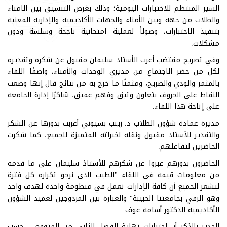
السير المنتظم للاختبارات اليومية؛ وذلك بغرض التنسيق بين الامناء
والطلاب من جهة وبين الأمناء والجهات الأكاديمية والإدارية المعنية
بتنفيذ الاختبارات، وصولاً لعملية امتحانية ناجحة وسلسة ودون
مشكلات.
وفي تصريح مقتضب أعرب الأستاذ سليمان مقبول عن شكره وتقديره
لكل من حضر الاجتماع من مديري الوحدات والأمناء، واصفًا اللقاء
بالمثمر والودي والصريح، ومثمنًا ما خرج به من نتائج قال إنها وضعت
النقاط على الحروف بتعاون وثيق وفهم عميق، شاكرًا إدارة الجامعة
على إتاحة هذا اللقاء.
مديرة عمادة شؤون الطلاب د. زينب بسيوني أعربت بدورها عن الشكر
والتقدير للأستاذ مقبول ونقله لخبراته المتميزة للجميع، كما شكرت
الحاضرين لتفاعلهم.
الحاضرون بدورهم عبروا عن شكرهم للأستاذ سليمان على ما قدمه
من معلومات قيمة في اللقاء "الطيب الذي نرجو تكراره كل فترة
ليشعر الجميع أن كافة الإدارات تعمل في منظومة واحدة لهدف واحد
وهو الرقي بجامعتنا الحبيبة" والعبارة بين المزدوجين لعميد الشؤون
الأكاديمية الدكتور أسامة عوف.
الجدير بالذكر أن اختبارات نهاية الفصل الثاني من المتوقع – حسب