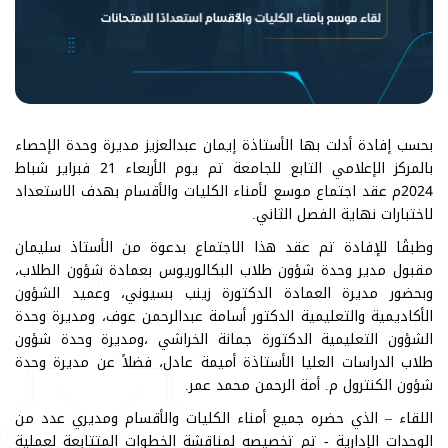
بحسب إفادة أدلت بها الأستاذة إيمان عبدالعزيز مديرة وحدة الإحصاء
بالمركز الإعلامي التابع للجامعة تم يوم الأربعاء 21 فبراير شباط
2024م عقد اجتماع موسع لأمناء الكليات والأقسام بهدف الاستعداد
لاختبارات نهاية الفصل الثاني.
وطبقًا للإفادة تم عقد هذا الاجتماع بدعوة من الأستاذ سليمان
مقبول مدير وحدة شؤون طلاب البكالوريوس بعمادة شؤون الطلاب،
وبحضور مديرة العمادة الدكتورة زينب بسيوني، وعميد الشؤون
الأكاديمية والتعليمية الدكتور أسامة عبدالرحمن عوف، ومديرة وحدة
الشؤون التعليمية الدكتورة جمانة الخراشي ،ومديرة وحدة شؤون
طلاب الدراسات العليا الأستاذة أميمة عادل، فضلاً عن مديرة وحدة
شؤون الكنترول م. أمة الرحمن محمد عمر.
اللقاء – الذي حضره جميع أمناء الكليات والأقسام ومديري عدد من
الوحدات الإدارية - تم تخصيصه لمناقشة الخطوات المتتابعة لعملية