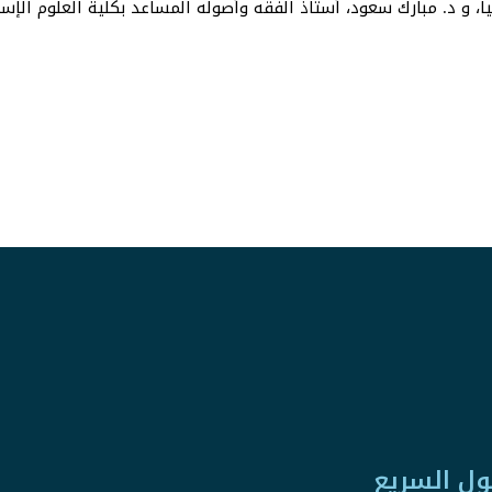
اً، و د. مبارك سعود، أستاذ الفقه وأصوله المساعد بكلية العلوم الإسلا
ول السريع