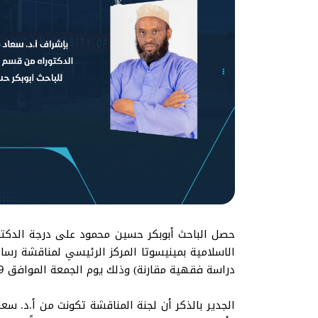
حصل الباحث أبوبكر حسين محمود على درجة الدكتورا
الاسلامية بمينيسوتا المركز الرئيسي لمناقشة رسا
دراسة فقهية مقارنة) وذلك يوم الجمعة الموافق 29 تشرين الثاني نوفمبر 2024م، الساعة السادسة مساء بتوقيت مكة المكرمة.
الجدير بالذكر أن لجنة المناقشة تكونت من أ.د. سع