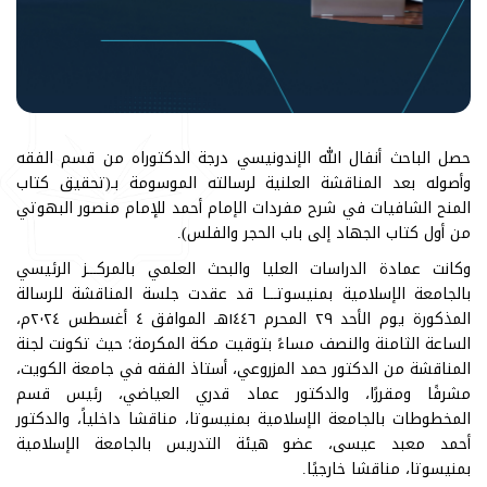
حصل الباحث أنفال الله الإندونيسي درجة الدكتوراه من قسم الفقه
وأصوله بعد المناقشة العلنية لرسالته الموسومة بـ(تحقيق كتاب
المنح الشافيات في شرح مفردات الإمام أحمد للإمام منصور البهوتي
من أول كتاب الجهاد إلى باب الحجر والفلس).
وكانت عمادة الدراسات العليا والبحث العلمي بالمركـــز الرئيسي
بالجامعة الإسلامية بمنيسوتـــا قد عقدت جلسة المناقشة للرسالة
المذكورة يوم الأحد ٢٩ المحرم ١٤٤٦هـ الموافق ٤ أغسطس ٢٠٢٤م،
الساعة الثامنة والنصف مساءً بتوقيت مكة المكرمة؛ حيث تكونت لجنة
المناقشة من الدكتور حمد المزروعي، أستاذ الفقه في جامعة الكويت،
مشرفًا ومقررًا، والدكتور عماد قدري العياضي، رئيس قسم
المخطوطات بالجامعة الإسلامية بمنيسوتا، مناقشا داخلياً، والدكتور
أحمد معبد عيسى، عضو هيئة التدريس بالجامعة الإسلامية
بمنيسوتا، مناقشا خارجيًا.