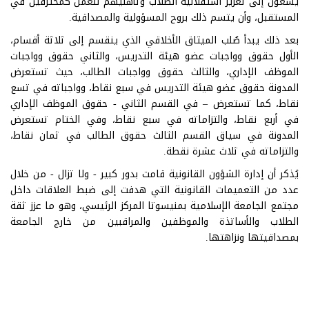
يسعون إلى تعزيز استقلالية الطلاب وتأهليهم للعمل كمحترفين في
المستقبل، وأن يتسم ذلك بروح المسؤولية والمصداقية.
بعد ذلك يبدأ صُلب الميثاق الأخلاقي الذي ينقسم إلى ثلاثة أقسام،
الأول حقوق وواجبات عضو هيئة التدريس، والثاني حقوق وواجبات
الموظف الإداري، والثالث حقوق وواجبات الطالب، حيث تستعرض
المدونة حقوق عضو هيئة التدريس في سبع نقاط، وواجباته في تسع
نقاط، كما تستعرض – في القسم الثاني - حقوق الموظف الإداري
في أربع نقاط، والتزاماته في سبع نقاط، وفي الختام تستعرض
المدونة في سياق القسم الثالث حقوق الطالب في ثمان نقاط،
والتزاماته في ثلاث عشرة نقطة.
يُذكر أن إدارة الشؤون القانونية قامت بدور كبير - ولا تزال - من خلال
عدد من التعميمات القانونية التي هدفت إلى ضبط العلاقات داخل
مجتمع الجامعة الإسلامية بمنيسوتا المركز الرئيسي، وهو ما عزز ثقة
الطلاب والأساتذة والموظفين والمراقبين من خارج الجامعة
بمصداقيتها ونزاهتها.