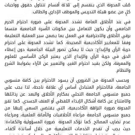
صُلب المدونة الذي ينقسم إلى ثلاثة أقسام تتناول حقوق وواجبات
كلٍ من عضو هيئة التدريس والموظف الإداري والطالب.
في بند الأخلاق العامة تشدد المدونة على ضرورة احترام الحرم
الجامعي وأن يكون التعامل بين مكونات الأسرة الجامعية متسما
برقي الأخلاق والاحترافية في العمل بما يضمن سير العملية التعليمة
وفقا للمعايير الأكاديمية الصحيحة. كما تشدد المدونة على احترام
حرية الرأي والإبداع؛ حيث لا يمكن تصور البيئة الجامعية دون إعطاء
الحق في حرية الرأي والإبداع الذي يعتبر الركن الأساسي للعلوم
والمعرفة، ولكن بقيد احترام الغير، والتعبير عن الآراء بضوابط الشرع
والنظام.
وبحسب المدونة من الضروري أن يسود الاحترام بين كافة منسوبي
الجامعة، فالاحترام المتبادل أساس أي علاقة ناجحة، لذا يجب على
جميع منسوبي الجامعة التحلي بمكارم الأخلاق والبعد عن رذائلها
والامتناع عن كافة أشكال الإيذاء اللفظي أو العنف الجسدي. كما تقرر
المدونة ضرورة النزاهة الأكاديمية، التي يقتضي السعي إليها من
جميع منسوبي الجامعة مراعاة الأخلاقيات والأمانة العلمية، ومراعاة
عدم تضارب المصالح. كما تؤكد المدونة ضرورة المسؤولية والكفاءة؛
حيث يجب أن تقدم الخدمات التعليمية من خلال أساتذة أكفاء،