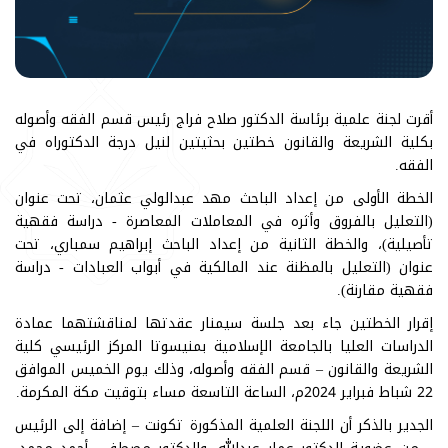
أقرت لجنة علمية برئاسة الدكتور صلاح فراج رئيس قسم الفقه وأصوله
بكلية الشريعة والقانون خطتين بحثيتين لنيل درجة الدكتوراه في
الفقه.
الخطة الأولى من إعداد الباحث مهد عبدالولي عثمان، تحت عنوان
(التعليل بالفروق وأثره في المعاملات المعاصرة - دراسة فقهية
تأصيلية)، والخطة الثانية من إعداد الباحث إبراهيم سمباري، تحت
عنوان (التعليل بالمظنة عند المالكية في أبواب العبادات - دراسة
فقهية مقارنة).
إقرار الخطتين جاء بعد جلسة سيمنار عقدتها لمناقشتهما عمادة
الدراسات العليا بالجامعة الإسلامية بمنيسوتا المركز الرئيسي كلية
الشريعة والقانون – قسم الفقه وأصوله، وذلك يوم الخميس الموافق
22 شباط فبراير 2024م، الساعة التاسعة مساء بتوقيت مكة المكرمة.
الجدير بالذكر أن اللجنة العلمية المذكورة تكونت – إضافة إلى الرئيس