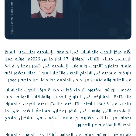
نظّم مركز البحوث والدراسات في الجامعة الإسلامية بمنيسوتا المركز
الرئيسي، مساء الثلاثاء الموافق 17 آذار مارس 2026م، ورشة عمل
علمية بعنوان: “الحروب والغزوات الإسلامية في شهر رمضان: قراءة
تاريخية منهجية في اقتحام الحصن وانتصار العبور”، وذلك بحضور نخبة
من الطلبة والمهتمين من داخل الجامعة وخارجها، عبر منصة (زووم).
وقدمت الورشة الدكتورة شيماء خطاب مديرة مركز البحوث والدراسات
والأستاذة المشاركة في التاريخ الحديث والعلاقات الدولية، حيث
تناولت من خلالها الأبعاد التاريخية والاستراتيجية للحروب والمعارك
الإسلامية التي وقعت في شهر رمضان، مسلطةً الضوء على ما
تحمله من دلالات حضارية وإيمانية أسهمت في تشكيل ملامح
الحضارة الإسلامية عبر العصور.
واستعرضت الورشة جملة من المحاور، أبرزها دور الحروب والمعارك