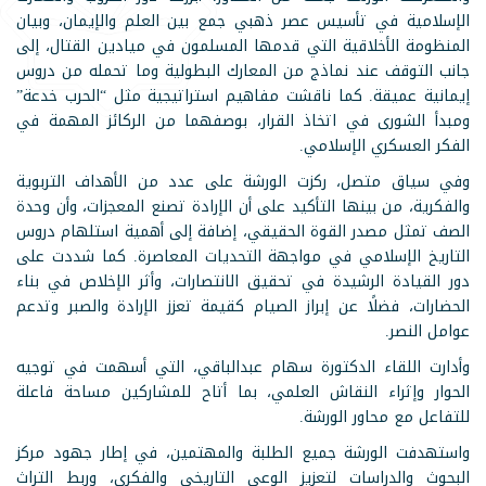
الإسلامية في تأسيس عصر ذهبي جمع بين العلم والإيمان، وبيان
المنظومة الأخلاقية التي قدمها المسلمون في ميادين القتال، إلى
جانب التوقف عند نماذج من المعارك البطولية وما تحمله من دروس
إيمانية عميقة. كما ناقشت مفاهيم استراتيجية مثل “الحرب خدعة”
ومبدأ الشورى في اتخاذ القرار، بوصفهما من الركائز المهمة في
الفكر العسكري الإسلامي.
وفي سياق متصل، ركزت الورشة على عدد من الأهداف التربوية
والفكرية، من بينها التأكيد على أن الإرادة تصنع المعجزات، وأن وحدة
الصف تمثل مصدر القوة الحقيقي، إضافة إلى أهمية استلهام دروس
التاريخ الإسلامي في مواجهة التحديات المعاصرة. كما شددت على
دور القيادة الرشيدة في تحقيق الانتصارات، وأثر الإخلاص في بناء
الحضارات، فضلًا عن إبراز الصيام كقيمة تعزز الإرادة والصبر وتدعم
عوامل النصر.
وأدارت اللقاء الدكتورة سهام عبدالباقي، التي أسهمت في توجيه
الحوار وإثراء النقاش العلمي، بما أتاح للمشاركين مساحة فاعلة
للتفاعل مع محاور الورشة.
واستهدفت الورشة جميع الطلبة والمهتمين، في إطار جهود مركز
البحوث والدراسات لتعزيز الوعي التاريخي والفكري، وربط التراث