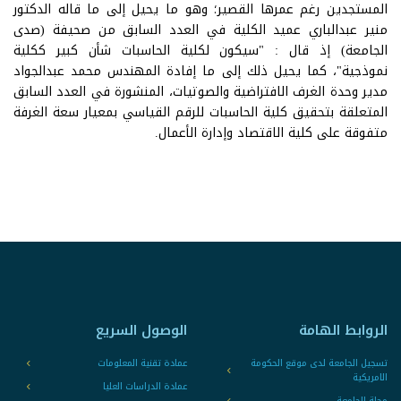
المستجدين رغم عمرها القصير؛ وهو ما يحيل إلى ما قاله الدكتور
منير عبدالباري عميد الكلية في العدد السابق من صحيفة (صدى
الجامعة) إذ قال : "سيكون لكلية الحاسبات شأن كبير ككلية
نموذجية"، كما يحيل ذلك إلى ما إفادة المهندس محمد عبدالجواد
مدير وحدة الغرف الافتراضية والصوتيات، المنشورة في العدد السابق
المتعلقة بتحقيق كلية الحاسبات للرقم القياسي بمعيار سعة الغرفة
متفوقة على كلية الاقتصاد وإدارة الأعمال.
الروابط الهامة
الوصول السريع
تسجيل الجامعة لدى موقع الحكومة
عمادة تقنية المعلومات
الامريكية
عمادة الدراسات العليا
مجلة الجامعة