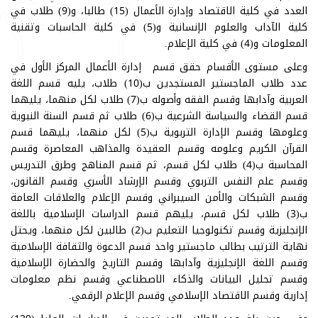
العدد في كلية الاقتصاد وإدارة الأعمال (15) طالبا، و(9) طلاب في
كلية الآداب والعلوم الإنسانية و(5) في كلية الحاسبات وتقنية
المعلومات و(4) في كلية الإعلام.
وعلى مستوى الأقسام حقق قسم إدارة الأعمال المركز الأول في
عدد طلاب الماجستير المستجدين ب(10) طلاب، يليه قسم اللغة
العربية وآدابها وقسم الفقه وأصوله ب(7) طلاب لكل منهما، يليهما
قسم القضاء والسياسة الشرعية ب(6) طلاب ثم قسم السنة النبوية
وعلومها وقسم الإدارة التربوية ب(5) لكل منهما، يليهما قسم
القرآن الكريم وعلومه وقسم العقيدة والمذاهب المعاصرة وقسم
المحاسبة ب(4) طلاب لكل قسم، ثم قسم المناهج وطرق التدريس
وقسم علم النفس التربوي وقسم الإرشاد الأسري وقسم القانون،
وقسم الشبكات والأمن السيبراني وقسم الإعلام والعلاقات العامة
ب(3) طلاب لكل قسم، يليهم قسم الدراسات الإسلامية باللغة
الإنجليزية وقسم تكنولوجيا التعليم ب(2) طالبين لكل منهما، ويحتل
نهاية الترتيب بطالب ماجستير واحد قسم الدعوة والثقافة الإسلامية
وقسم اللغة الإنجليزية وآدابها وقسم التاريخ والحضارة الإسلامية
وقسم تحليل البيانات والذكاء الاصطناعي وقسم نظم معلومات
إدارية وقسم الاقتصاد الإسلامي وقسم الإعلام الرقمي.