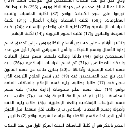
وفي حين بلغ عدد الطلاب المستجدين في الدراسات العليا (129)
طالبا وطالبا، بلغ عددهم في مرحلة البكالوريوس (255) طالبا وطالبة،
توزعوا على سبع الكليات؛ بواقع (87) لكلية الحاسبات وتقنية
المعلومات، و(58) لكلية الاقتصاد وإدارة الأعمال، و(31) لكلية
الدراسات الإسلامية و(27) لكلية الآداب والعلوم الإنسانية و(24) لكلية
الشريعة والقانون و(17) لكلية العلوم التربوية و(14) لكلية الإعلام.
وتشير الأرقام - على مستوى أقسام البكالوريوس - إلى تحقيق قسم
إدارة الأعمال وقسم الشبكات والأمن السيبراني المركز الأول في عدد
المستجدين بواقع (44) طالبا وطالبة يليهما قسم تحليل البيانات
والذكاء الاصطناعي ب(31) ثم قسم الدراسات الإسلامية ب(26) يليه
قسم اللغة الإنجليزية وآدابها ب(20) بفارق طالب عن قسم القانون
الذي بلغ عدد المستجدين فيه (19) قبل قسم العلوم التربوية الذي
سجل فيه (17) طالبا وطالبة، يليه قسم الإعلام والعلاقات العامة
بواقع (14) يليه قسم نظم معلومات إدارية ب(12) يليه قسم
المحاسبة ب(11) ثم قسم اللغة العربية وآدابها ب(7) طلاب، يليه
قسم الدراسات الإسلامية باللغة الإنجليزية ب(5) طلاب يليه الفقه
وأصوله وقسم الاقتصاد الإسلامي ب(3) طلاب لكل منهما، قبل المركز
الأخير الذي احتله قسم القضاء والسياسة الشرعية بواقع (2) طالبين.
الجدير بالذكر هو أن كلية الحاسبات احتلت المركز الأول في عدد الطلاب