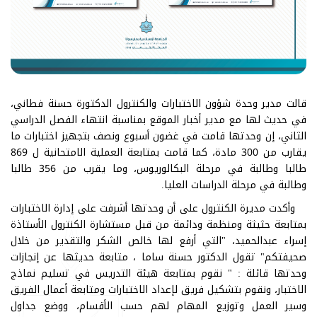
قالت مدير وحدة شؤون الاختبارات والكنترول الدكتورة حسنة فطاني،
في حديث لها مع مدير أخبار الموقع بمناسبة انتهاء الفصل الدراسي
الثاني، إن وحدتها قامت في غضون أسبوع ونصف بتجهيز اختبارات ما
يقارب من 300 مادة، كما قامت بمتابعة العملية الامتحانية ل 869
طالبا وطالبة في مرحلة البكالوريوس، وما يقرب من 356 طالبا
وطالبة في مرحلة الدراسات العليا.
وأكدت مديرة الكنترول على أن وحدتها أشرفت على إدارة الاختبارات
بمتابعة حثيثة ومنظمة ودائمة من قبل مستشارة الكنترول الأستاذة
إسراء عبدالحميد، "التي أرفع لها خالص الشكر والتقدير من خلال
صحيفتكم" تقول الدكتور حسنة ساما ، متابعة حديثها عن إنجازات
وحدتها قائلة : " نقوم بمتابعة هيئة التدريس في تسليم نماذج
الاختبار، ونقوم بتشكيل فريق لإعداد الاختبارات ومتابعة أعمال الفريق
وسير العمل وتوزيع المهام لهم حسب الأقسام، ووضع جداول