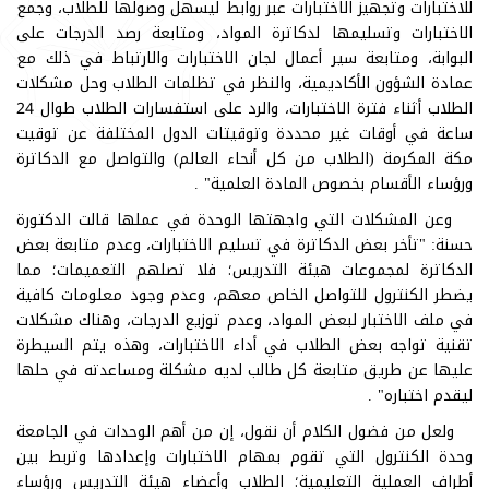
للاختبارات وتجهيز الاختبارات عبر روابط ليسهل وصولها للطلاب، وجمع
الاختبارات وتسليمها لدكاترة المواد، ومتابعة رصد الدرجات على
البوابة، ومتابعة سير أعمال لجان الاختبارات والارتباط في ذلك مع
عمادة الشؤون الأكاديمية، والنظر في تظلمات الطلاب وحل مشكلات
الطلاب أثناء فترة الاختبارات، والرد على استفسارات الطلاب طوال 24
ساعة في أوقات غير محددة وتوقيتات الدول المختلفة عن توقيت
مكة المكرمة (الطلاب من كل أنحاء العالم) والتواصل مع الدكاترة
ورؤساء الأقسام بخصوص المادة العلمية" .
وعن المشكلات التي واجهتها الوحدة في عملها قالت الدكتورة
حسنة: "تأخر بعض الدكاترة في تسليم الاختبارات، وعدم متابعة بعض
الدكاترة لمجموعات هيئة التدريس؛ فلا تصلهم التعميمات؛ مما
يضطر الكنترول للتواصل الخاص معهم، وعدم وجود معلومات كافية
في ملف الاختبار لبعض المواد، وعدم توزيع الدرجات، وهناك مشكلات
تقنية تواجه بعض الطلاب في أداء الاختبارات، وهذه يتم السيطرة
عليها عن طريق متابعة كل طالب لديه مشكلة ومساعدته في حلها
ليقدم اختباره" .
ولعل من فضول الكلام أن نقول، إن من أهم الوحدات في الجامعة
وحدة الكنترول التي تقوم بمهام الاختبارات وإعدادها وتربط بين
أطراف العملية التعليمية؛ الطلاب وأعضاء هيئة التدريس ورؤساء