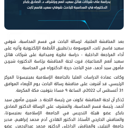
بعد المناقشة العلنية، لرسالة الباحث في قسم المحاسبة، شوقي
سعيد قاسم ثابت، الموسومة بـ(تطبيق الأنظمة الإلكترونية وأثره على
أداء المراجعة الداخلية - دراسة نظرية وميدانية على شركات هائل
سعيد أنعم الصناعية)، قررت لجنة المناقشة برئاسة الدكتورة شيرين
مأمون سيد أحمد، منح الباحث درجة الدكتوراه في المحاسبة.
وكانت عمادة الدراسات العليا بالجامعة الإسلامية بمينيسوتا المركز
الرئيسي، قد أشرفت على مناقشة رسالة الباحث يوم الأربعاء الموافق
31 أغسطس آب 2022م، الساعة ٩ مساءً بتوقيت مكة المكرمة.
يُذكر أن لجنة المناقشة تكونت من رئيسة اللجنة د. شيرين مأمون سيد
أحمد، رئيسة قسم المحاسبة، والمشرف على الرسالة الدكتور الصادق
بابكر، عضو هيئة التدريس في الجامعة الإسلامية بمنيسوتا،
والمناقش الخارجي الأستاذ الدكتور الهادي آدم محمد إبراهيم، مدير
جامعة النيلين، والمناقش الداخلي الدكتور محمد عبدالرحمن، عضو