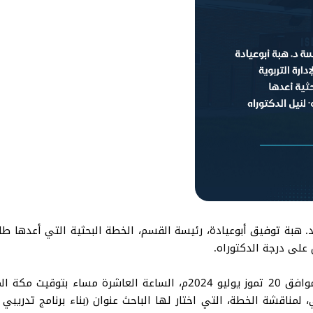
د. هبة توفيق أبوعيادة، رئيسة القسم، الخطة البحثية التي أعدها طال
على درجة الدكتوراه.
وتمت الموافقة على الخطة البحثية يوم السبت الموافق 20 تموز يوليو 024
ي، لمناقشة الخطة، التي اختار لها الباحث عنوان (بناء برنامج تدريب