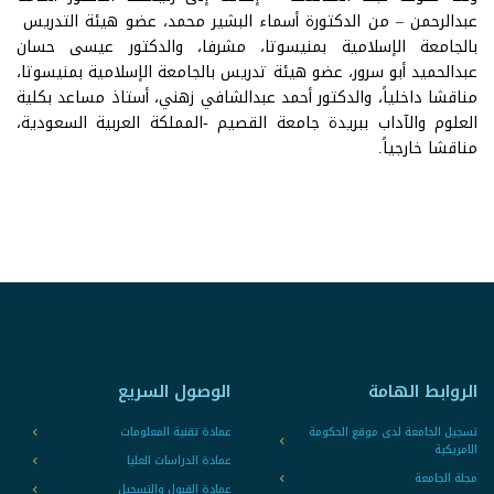
عبدالرحمن – من الدكتورة أسماء البشير محمد، عضو هيئة التدريس
بالجامعة الإسلامية بمنيسوتا، مشرفا، والدكتور عيسى حسان
عبدالحميد أبو سرور، عضو هيئة تدريس بالجامعة الإسلامية بمنيسوتا،
مناقشا داخلياً، والدكتور أحمد عبدالشافي زهني، أستاذ مساعد بكلية
العلوم والآداب ببريدة جامعة القصيم -المملكة العربية السعودية،
مناقشا خارجياً.
الروابط الهامة
الوصول السريع
تسجيل الجامعة لدى موقع الحكومة
عمادة تقنية المعلومات
الامريكية
عمادة الدراسات العليا
مجلة الجامعة
عمادة القبول والتسجيل