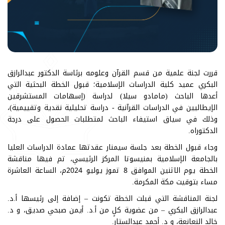
قررت لجنة علمية من قسم القرآن وعلومه برئاسة الدكتور عبدالرازق
البكري عميد كلية الدراسات الإسلامية؛ قبول الخطة البحثية التي
أعدها الباحث (مامادو سيلا) لدراسة (إسهامات المستشرقين
الإيطاليين في الدراسات القرآنية - دراسة تحليلية نقدية وتقييمية)،
وذلك في سياق استيفاء الباحث لمتطلبات الحصول على درجة
الدكتوراه.
وجاء قبول الخطة بعد جلسة سيمنار عقدتها عمادة الدراسات العليا
بالجامعة الإسلامية بمنيسوتا المركز الرئيسي، تم فيها مناقشة
الخطة يوم الاثنين الموافق 8 تموز يوليو 2024م، الساعة العاشرة
مساء بتوقيت مكة المكرمة.
لجنة المناقشة التي قبلت الخطة تكونت – إضافة إلى رئيسها أ.د.
عبدالرازق البكري – من عضوية كلٍ من أ.د. أيمن صبحي صديق، و د.
خالد النعانعة، و د. أحمد عبدالستار.