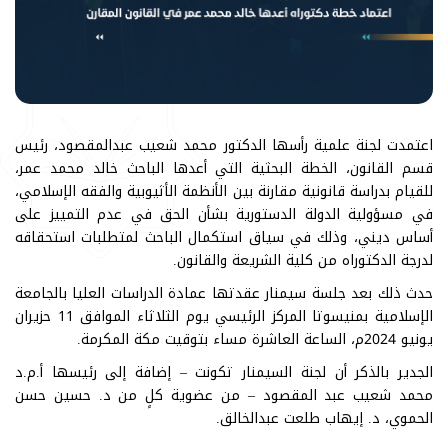
اعتمدت لجنة علمية رأسها الدكتور محمد شعيب عبدالمقصود، رئيس
قسم القانون، الخطة البحثية التي أعدها الباحث خالد محمد عمر،
للقيام بدراسة قانونية مقارنة بين الأنظمة الأثيوبية والفقه الإسلامي،
في مسؤولية الدولة الدستورية بشأن الحق في عدم التمييز على
أساس ديني، وذلك في سياق استكمال الباحث لمتطلبات استحقاقه
لدرجة الدكتوراه من كلية الشريعة والقانون.
حدث ذلك بعد جلسة سيمنار عقدتها عمادة الدراسات العليا بالجامعة
الإسلامية بمنيسوتا المركز الرئيسي يوم الثلاثاء الموافق 11 حزيران
يونيو 2024م، الساعة العاشرة مساء بتوقيت مكة المكرمة.
الجدير بالذكر أن لجنة السيمنار تكونت – إضافة إلى رئيسها أ.م.د
محمد شعيب عبد المقصود – من عضوية كلٍ من د. حسين حسن
الحموي، د. إيهاب طلعت عبدالخالق.