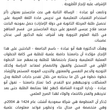
الإشراف عليه لإنجاز الأطروحة .
وتابعت أبو عيادة : الرسالة الثانية هي بحث ماجستير بعنوان (أثر
استخدام التقنيات التعليمية في تدريس مادة اللغة العربية على
تحصيل طلبة المرحلة الثانوية في دولة الإمارات) حصل بموجبه الباحث
محمد فلاح عيسى الضمور على درجة الماجستير من قسم المناهج
في كلية العلوم التربوية وقد أشراف عليه الدكتور أنس عدنان
عضيبات.
وهنأت الدكتورة هبة أبو عيادة – باسم الجامعة - الباحثين على هذا
الإنجاز، مؤكدة أن جامعتنا حاضنة علمية للطلبة في كافة الخطوات
العملية التعليمية وتمتاز باحتضانها للطلبة ودعمهم منذ الخطوة
الأولى في التسجيل والقبول والانضمام لمقاعد الدراسة وكذلك
التوجيه والدعم النفسي والمعنوي والتدريب الموجه المستمر والإرشاد
خطوة خطوة في كل ما يحتاجه من خلال تقدير حاجات الطلبة وحل
المشكلات وتوجيههم نحو التقدم، كما تمتاز جامعتنا – تقول أبو
عيادة - بإدارة الجودة الشاملة كنهج لها بمتابعة الطلبة حتى بعد
تخرجهم والفخر بالانتماء والولاء لهذا الصرح العلمي.
يُذكر أن المنظومة هي شركة سعودية أنشئت عام 1424 هـ 2004م،
وهي متخصصة في مجال بناء وتطوير قواعد معلومات علمية