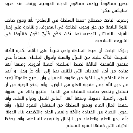
ليصير مفهوماً يرادف مفهوم الدولة القومية، ويقف عند حدود
"سايكس بيكو".
ويعرف الباحث مصطلح "ضبط السلطة في الإسلام" بأنه وقوع صاحب
القوة النابعة من حق وجوب الطاعة في المعروف، والقادرة على إجبار
الأفراد بالامتثال لتوجيهاتها تَحْتَ حُكْمٍ كُلِّيٍّ يَكُونُ مَعْلُومًا في
الشريعة الاسلامية.
ويؤكد الباحث أن ضبط السلطة واجب شرعاً على الأمّة، لكثرة الأدلة
الشرعية الدالّة عليه، من القرآن والسنة وأقوال العلماء؛ مشدداً على
صنفين للأهمية البالغة لضبط السلطة؛ أهمية أُخروية، ومنها أنها
عبادة من أجل العبادات التي يُتَقرب بها إلى الله عزّ وجل، و أنها
منجاة للحاكم في الآخرة من عقوبة الطغيان وأن يصبح طاغوتاً يُعبد
من دون الله ومن عقوبة العلو في الأرض، وأنه يمنع الرعية من أن
تستذل وتخضع صامته للسلطة في الدنيا فتنجو بذلك من عقوبة
الآخرة. وأهمية دنيوية، ومنها أنها أساس للعدل ودوام الملك، وأنه
يحفظ المال العام ويمنع السلطة من استغلال النفوذ للثراء، وأنه
يقوي النصرة بين القيادة والأمّة والعمل الجاد والتضحية بناء الدولة،
وأنه يحرر العلم والعلماء من الإذلال والتبعية للسلطة، وأنه يحفظ
الحرّيات التي كفلها الشرع للمسلم.