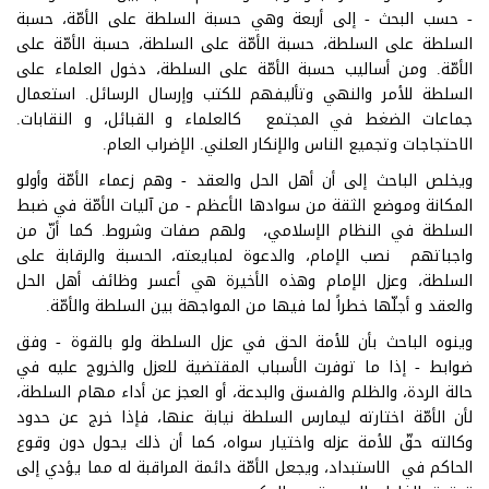
- حسب البحث - إلى أربعة وهي حسبة السلطة على الأمّة، حسبة
السلطة على السلطة، حسبة الأمّة على السلطة، حسبة الأمّة على
الأمّة. ومن أساليب حسبة الأمّة على السلطة، دخول العلماء على
السلطة للأمر والنهي وتأليفهم للكتب وإرسال الرسائل. استعمال
جماعات الضغط في المجتمع كالعلماء و القبائل، و النقابات.
الاحتجاجات وتجميع الناس والإنكار العلني. الإضراب العام.
ويخلص الباحث إلى أن أهل الحل والعقد - وهم زعماء الأمّة وأولو
المكانة وموضع الثقة من سوادها الأعظم - من آليات الأمّة في ضبط
السلطة في النظام الإسلامي، ولهم صفات وشروط. كما أنّ من
واجباتهم نصب الإمام، والدعوة لمبايعته، الحسبة والرقابة على
السلطة، وعزل الإمام وهذه الأخيرة هي أعسر وظائف أهل الحل
والعقد و أجلّها خطراً لما فيها من المواجهة بين السلطة والأمّة.
وينوه الباحث بأن للأمة الحق في عزل السلطة ولو بالقوة - وفق
ضوابط - إذا ما توفرت الأسباب المقتضية للعزل والخروج عليه في
حالة الردة، والظلم والفسق والبدعة، أو العجز عن أداء مهام السلطة،
لأن الأمّة اختارته ليمارس السلطة نيابة عنها، فإذا خرج عن حدود
وكالته حقّ للأمة عزله واختيار سواه، كما أن ذلك يحول دون وقوع
الحاكم في الاستبداد، ويجعل الأمّة دائمة المراقبة له مما يؤدي إلى