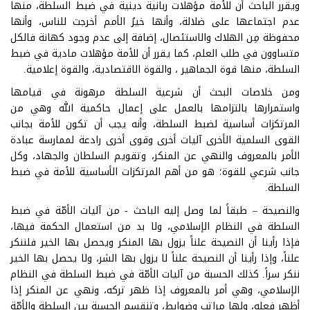
ويقرر الباحث أن للأمة مؤهلات ربانية دينية في ضبط السلطة، منها
عدم اجتماعها على ضلالة، وأنها خيرُ الأمم أخرجت للناس، وأنها
محفوظة مِن الهلاك والاستئصال، إضافة إلى عدم وجود كهانة فالكل
متساوون في طلب العلم، كما يقرر أن للأمة مؤهلات مادية في ضبط
السلطة، منها قوة الجماهير ، والقوة الاقتصادية، والقوة إعلامية.
ومن خلاصات البحث أن شرعية السلطة مرهونة في قيامها
واستمرارها بالتزامها بالعمل على إعمال حاكمية الله وهي من
المرتكزات أساسية لضبط السلطة، وأنه يجب أن تكون للأمة بجانب
القوى السلمية الأخرى آليات أخرى وقوى أخرى رادعة لممارسة عبادة
الأمر بالمعروف والنهي عن المنكر، وتقويم السلطان والجهاد، وكل
جانب شرعي للقوة؛ هو من أهم المرتكزات الأساسية للأمة في ضبط
السلطة.
والنصيحة – طبقاً لما وصل إليه الباحث - من آليات الأمّة في ضبط
السلطة في النظام الإسلامي، ولا بد من استعمال الحكمة فيها،
فإذا رأينا أن النصيحة علناً يزول بها المنكر ويحصل بها الخير فلننكر
علناً، وإذا رأينا أن النصيحة علناً لا يزول بها الشر، ولا يحصل بها الخير
ننكر سراً. كذلك الحسبة من آليات الأمّة في ضبط السلطة في النظام
الإسلامي، وهي أمر بالمعروف إذا ظهر تركه، ونهي عن المنكر إذا
أظهر فعله، ولها مراتب وضوابط، وتنقسم الحسبة بين السلطة والأمّة