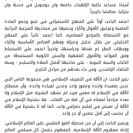
أستاذ مساعد بكلية الإلهيات جامعة وان يونجويل في مدينة وان
بتركيا، مناقشا خارجياً.
اعتمد الباحث أولاً على المنهج الاستقرائي في تتبع وجمع المادة
العلمية وتوثيق الأقوال والآراء وحصرها من مصادرها الشرعية التراثية
مع الاستعانة بالمراجع المعاصرة، كما اعتمد ثانياً على المنهج
التحليلي من خلال تحليل وتجزئة وفهم العناصر الأساسية والآراء
ووجهات النظر ثم نقدها ودراستها، واخيراً اعتمد على الاستنباط
وفق القواعد والأصول الفقهية والسنن الكونية المستنبطة من
الكتاب والسنة النبوية - على صاحبها أفضل الصلاة والتسليم - وسنة
الخلفاء الراشدين، ومن جاء بعدهم من مراحل التاريخ.
يقرر الباحث ان الأمّة في التعريف الإسلامي هي مجموعة الناس التي
تدين بعقيدة واحدة وتصور واحد وتدين لقيادة واحدة، وأن مصطلح
الأمّة في الإسلام له معنى فريد لم تشهد البشرية قبل الإسلام ولا
بعده مرادفاً لمعناه في أي لغة من اللغات، فلا يشترط الإسلام في
الأمّة أن تعيش في إقليم جغرافي واحد، كما أنه لا يشترط في الأمّة
أن تنتسب إلى أصل عصبي أو جدٍ واحد.
ويشير الباحث إلى أن من محصلة الغزو الصليبي على العالم الإسلامي؛
إزاحة مفهـوم الأمّة الإسلامية، كمفهوم يشمل كل مسلمي العالم