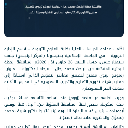
نظّمت عمادة الدراسات العليا بكلية العلوم التربوية – قسم الإدارة
التربوية – في الجامعة الإسلامية بمنيسوتا (المركز الرئيسي) جلسة
سيمنار علمي، مساء السبت 28 مارس آذار 2026م، لمناقشة الخطة
البحثية المقدّمة من الباحث محمد رحال – مرحلة الدكتوراه – بعنوان:
(نموذج تربوي مقترح لتطبيق معايير التقويم الذاتي استنادًا إلى
معايير هيئة تقويم التعليم والتدريب السعودية في المدارس الأهلية
بمدينة الخبر السعودية).
وجرت الجلسة عبر منصة (زووم) عند الساعة التاسعة مساءً بتوقيت
مكة المكرمة، بحضور لجنة المناقشة المكوّنة من: أ.م.د. هبة توفيق
أبوعيادة – رئيس قسم الإدارة التربوية (رئيسًا)، والدكتور شريف محمد
(عضوًا)، والدكتورة نجلاء صالح (عضوًا).
وتناولت المناقشة أهمية تطوير نموذج تربوي يعزز تطبيق معايير